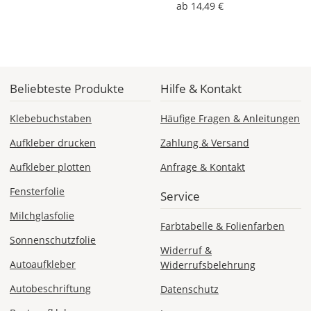
ab 14,49 €
Lieferzeit
&
Versandkosten?
Beliebteste Produkte
Hilfe & Kontakt
DE
Klebebuchstaben
Häufige Fragen & Anleitungen
EU
Aufkleber drucken
Zahlung & Versand
Aufkleber plotten
Anfrage & Kontakt
AT
Fensterfolie
Service
Milchglasfolie
CH
Farbtabelle & Folienfarben
Sonnenschutzfolie
Widerruf &
Economy
Autoaufkleber
Widerrufsbelehrung
Deutschland
Autobeschriftung
Datenschutz