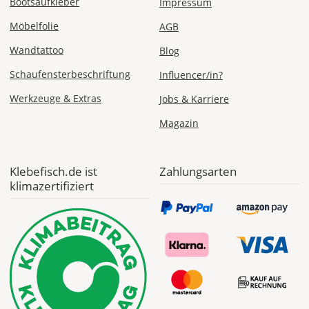
Bootsaufkleber
Impressum
Möbelfolie
AGB
Di., 18.08. -
Sa., 22.08.
Wandtattoo
Blog
1,99 EUR
Schaufensterbeschriftung
Influencer/in?
ohne
Produktionsaufschlag
Werkzeuge & Extras
Jobs & Karriere
Versandkosten 1,99
EUR
Magazin
Priority
Deutschland
Klebefisch.de ist
Zahlungsarten
klimazertifiziert
Fr., 14.08. - Di.,
18.08.
ab 7,98
Produktionsaufschlag
ab 5,99 EUR*
Versandkosten 1,99