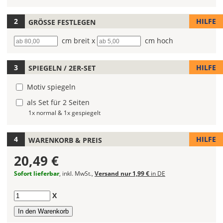
1)
Farbe
Deines
HILFE
GRÖSSE FESTLEGEN
Bootsaufklebers
Breite
cm breit x
Höhe
cm hoch
fest!
Bei
HILFE
SPIEGELN / 2ER-SET
mehrfarbigen
Bootsaufklebern
Motiv spiegeln
kannst
Du
als Set für 2 Seiten
die
1x normal & 1x gespiegelt
Farben
frei
HILFE
WARENKORB & PREIS
kombinieren.
Wählst
20,49 €
Du
in
Sofort lieferbar
, inkl. MwSt.,
Versand nur 1,99 €
in DE
allen
Farbfeldern
Anzahl
X
die
gleiche