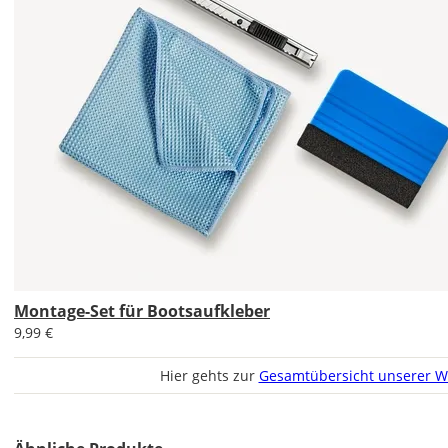
Bild
Im
2er-
Set
erhältst
Du
den
Bootsaufkleber
Montage-Set für Bootsaufkleber
1x
9,99 €
normal
und
Hier gehts zur
Gesamtübersicht unserer W
1x
gespiegelt.
Im