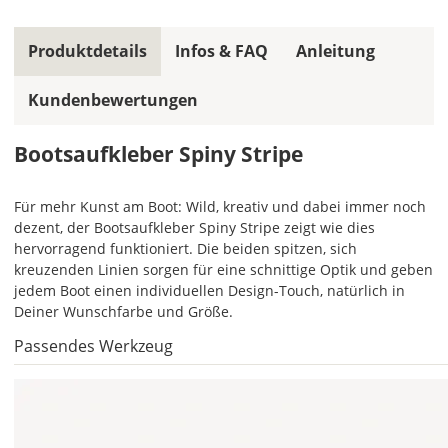
Farbe,
wird
ein
Produktdetails
Infos & FAQ
Anleitung
mehrfarbiger
Bootsaufkleber
Kundenbewertungen
einfarbig.
Mit
Bootsaufkleber Spiny Stripe
einem
Klick
Für mehr Kunst am Boot: Wild, kreativ und dabei immer noch
auf
dezent, der Bootsaufkleber Spiny Stripe zeigt wie dies
das
hervorragend funktioniert. Die beiden spitzen, sich
Farbvorschau-
kreuzenden Linien sorgen für eine schnittige Optik und geben
Bild,
jedem Boot einen individuellen Design-Touch, natürlich in
öffnet
Deiner Wunschfarbe und Größe.
sich
die
Passendes Werkzeug
Farbvorschau
entsprechend
Deiner
Farbauswahl.