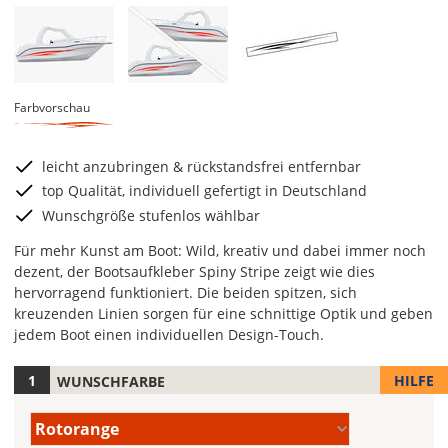
Farbvorschau
leicht anzubringen & rückstandsfrei entfernbar
top Qualität, individuell gefertigt in Deutschland
Wunschgröße stufenlos wählbar
Für mehr Kunst am Boot: Wild, kreativ und dabei immer noch
dezent, der Bootsaufkleber Spiny Stripe zeigt wie dies
hervorragend funktioniert. Die beiden spitzen, sich
kreuzenden Linien sorgen für eine schnittige Optik und geben
jedem Boot einen individuellen Design-Touch.
HILFE
WUNSCHFARBE
Hier
legst
Farbe/n
Du
Rotorange
(Wert
die