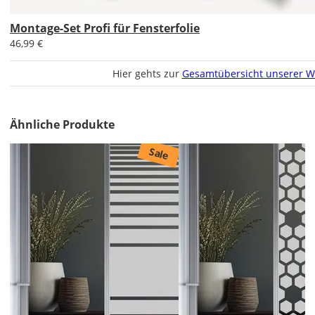
Lieferzeit
Montage-Set Profi für Fensterfolie
&
46,99 €
Versandkosten?
Hier gehts zur
Gesamtübersicht unserer W
DE
Ähnliche Produkte
EU
Sale
AT
CH
Economy
Deutschland