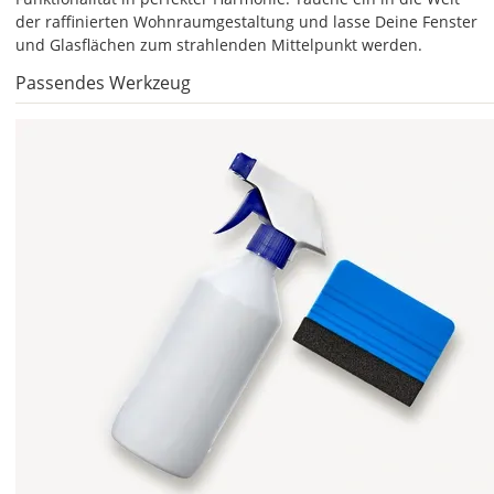
1,52m
der raffinierten Wohnraumgestaltung und lasse Deine Fenster
bestellen.
und Glasflächen zum strahlenden Mittelpunkt werden.
Unsere
Passendes Werkzeug
Fensterfolie
besteht
aus
einer
transparenten
Grundfolie
mit
einem
Design,
welches
im
Siebdruckverfahren
direkt
auf
die
Folie
aufgedruckt