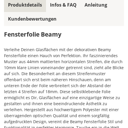
einem
Produktdetails
Infos & FAQ
Anleitung
Cutter
oder
Kundenbewertungen
einer
Schere
einfach
Fensterfolie Beamy
selbst
anpassen.
Verleihe Deinen Glasflächen mit der dekorativen Beamy
Optional
Fensterfolie einen Hauch von Perfektion. Ihr faszinierendes
kannst
Muster aus 44mm mattierten horizontalen Streifen, die durch
Du
10mm klare Linien voneinander getrennt sind, zieht alle Blicke
hier
auf sich. Die Besonderheit an diesem Streifenmuster
ein
offenbart sich erst beim näheren Hinschauen, denn am
Folienmuster
unteren Ende der Folie verbreitert sich der Abstand der
in
letzten 4 Streifen auf 18mm. Diese selbstklebende Folie
den
ermöglicht es Dir, Glasflächen auf eine einzigartige Weise zu
Abmessungen
gestalten und ihnen eine beeindruckende Ästhetik zu
von
verleihen. Hergestellt aus hochwertigem Polyester mit einer
ca.
überragenden optischen Qualität und einem sorgfältig
0,2m
aufgedruckten Design, vereint die Beamy Fensterfolie Stil und
x
Funktionalität in perfekter Harmonie. Tauche ein in die Welt