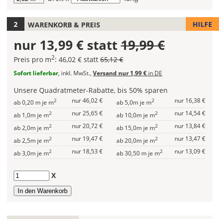
die
auswählen
auswählen
gewünschte
Länge
HILFE
WARENKORB & PREIS
Deiner
nur
13,99 €
statt
19,99 €
Fensterfolie
aus,
2
Preis pro m
: 46,02 € statt
65,12 €
die
Rollenbreite
Sofort lieferbar
, inkl. MwSt.,
Versand nur 1,99 €
in DE
ist
Unsere Quadratmeter-Rabatte, bis 50% sparen
mit
nur 46,02 €
nur 16,38 €
2
2
ab 0,20 m je m
ab 5,0m je m
1,52m
nur 25,65 €
nur 14,54 €
jeweils
2
2
ab 1,0m je m
ab 10,0m je m
vorgegeben.
nur 20,72 €
nur 13,84 €
2
2
ab 2,0m je m
ab 15,0m je m
nur 19,47 €
nur 13,47 €
2
2
ab 2,5m je m
ab 20,0m je m
Später
kannst
nur 18,53 €
nur 13,09 €
2
2
ab 3,0m je m
ab 30,50 m je m
Du
die
Anzahl
X
Größe
der
Folie
mit