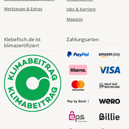
erleichtert
Werkzeuge & Extras
Jobs & Karriere
die
spätere
Magazin
Anbringung
der
Folie.
Klebefisch.de ist
Zahlungsarten
klimazertifiziert
Bild