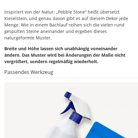
Die
Inspiriert von der Natur: „Pebble Stone“ heißt übersetzt
Farbe
Kieselstein, und genau davon gibt es auf diesem Dekor jede
"Weiß
Menge. Wie in einem Bachlauf reihen sich die vielen rund
geschliffen"
gespülten Steine aneinander und ergeben dieses
ist
naturgeformte Muster.
der
Bestseller
Breite und Höhe lassen sich unabhängig voneinander
unter
ändern. Das Muster wird bei Änderungen der Maße nicht
den
vergrößert, sondern regelmäßig wiederholt.
Milchglasfolien
Passendes Werkzeug
und
wird
am
häufigsten
bestellt.
Breite
und
Höhe
lassen
sich