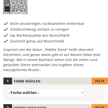
leicht anzubringen, rückstandsfrei entfernbar
lichtdurchlässig, einfach zu reinigen
top Markenqualität aus Deutschland
Zuschnitt genau auf Wunschmaß
Inspiriert von der Natur: „Pebble Stone“ heißt übersetzt
Kieselstein, und genau davon gibt es auf diesem Dekor jede
Menge. Wie in einem Bachlauf reihen sich die vielen rund
gespülten Steine aneinander und ergeben dieses
naturgeformte Muster.
HILFE
FARBE WÄHLEN
Hier
kannst
Farbe
Du
- Farbe wählen -
(Wert
die
1)
Variante
wählen.
HILFE
GRÖSSE FESTLEGEN