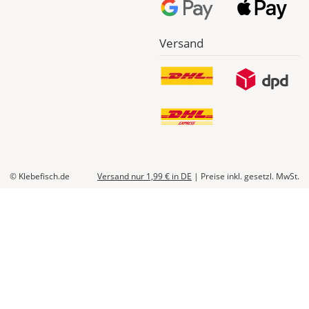
Versand
So
könntest
Du
Geld
sparen:
Alternativ
kannst
Du
alle
© Klebefisch.de
Versand nur 1,99 €
in DE
|
Preise inkl. gesetzl. MwSt.
Einzelmaße
Deiner
Fenster
auch
aufaddieren
und
einen
großen
Folienabschnitt