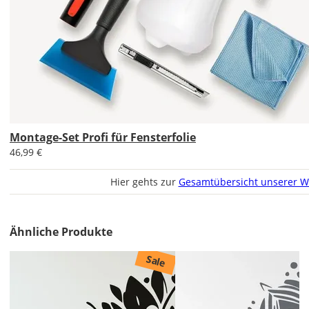
Im
Idealfall
fertigst
Du
Dir
eine
Skizze
Deiner
Fenster
an.
Montage-Set Profi für Fensterfolie
Verwende
46,99 €
ein
Maßband
Hier gehts zur
Gesamtübersicht unserer W
und
messe
die
Ähnliche Produkte
Scheiben
(ohne
Sale
Rahmung
und
Dichtung)
jeweils