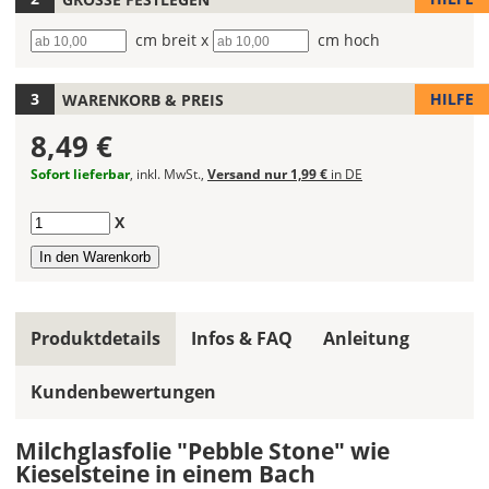
Hier
Breite
cm breit x
Höhe
cm hoch
kannst
Du
HILFE
WARENKORB & PREIS
den
Folientyp
8,49 €
wählen.
Je
Sofort lieferbar
, inkl. MwSt.,
Versand nur 1,99 €
in DE
nach
Folientyp
Anzahl
X
gibt
es
verschiedene
Farben
zur
Produktdetails
Infos & FAQ
Anleitung
Auswahl.
Kundenbewertungen
Wähle
hier
den
Milchglasfolie "Pebble Stone" wie
Farbton
Kieselsteine in einem Bach
aus.