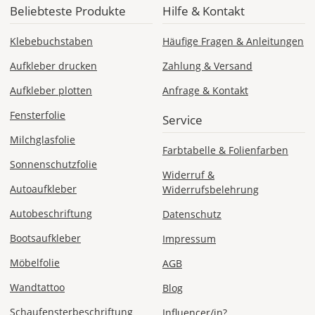
40
Beliebteste Produkte
Hilfe & Kontakt
x
60
Klebebuchstaben
Häufige Fragen & Anleitungen
cm
ergibt
Aufkleber drucken
Zahlung & Versand
sich
Aufkleber plotten
Anfrage & Kontakt
ein
Folienmaß
Fensterfolie
Service
von
39,6
Milchglasfolie
x
Farbtabelle & Folienfarben
Sonnenschutzfolie
59,6
Widerruf &
cm.
Autoaufkleber
Widerrufsbelehrung
So
entsteht
Autobeschriftung
Datenschutz
ein
Bootsaufkleber
umlaufender
Impressum
Rand
Möbelfolie
AGB
von
2
Wandtattoo
Blog
Millimetern.
Schaufensterbeschriftung
Dies
Influencer/in?