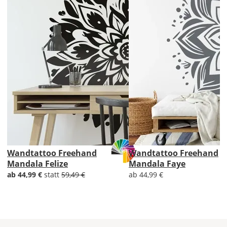
einzeln
genau
aus.
Ziehe
dann
von
den
Glasmaßen
jeweils
4
mm
in
Höhe
Wandtattoo Freehand
Wandtattoo Freehand
und
Mandala Felize
Mandala Faye
Breite
ab 44,99 €
statt
59,49 €
ab 44,99 €
ab.
Bei
einer
Scheibengröße
von