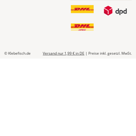
So
könntest
Du
Geld
© Klebefisch.de
Versand nur 1,99 €
in DE
|
Preise inkl. gesetzl. MwSt.
sparen:
Alternativ
kannst
Du
alle
Einzelmaße
Deiner
Fenster
auch
aufaddieren
und
einen
großen