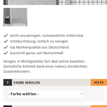
leicht anzubringen, rückstandsfrei entfernbar
lichtdurchlässig, einfach zu reinigen
top Markenqualität aus Deutschland
Zuschnitt genau auf Wunschmaß
Designs in Milchglasfolie fürs Bad online bestellen.
Gemütliche Ästhetik dank eines nahezu blickdichten
Quadratmusters.
HILFE
FARBE WÄHLEN
Hier
kannst
Farbe
Du
- Farbe wählen -
(Wert
die
1)
Variante