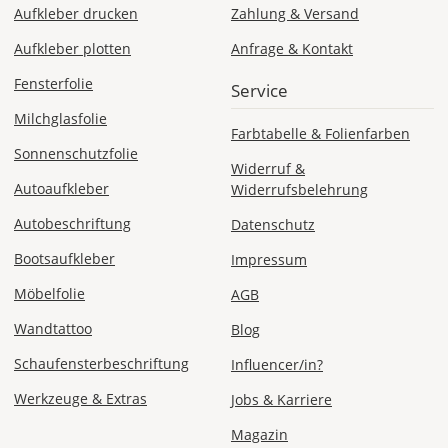
40
Aufkleber drucken
Zahlung & Versand
x
Aufkleber plotten
Anfrage & Kontakt
60
cm
Fensterfolie
Service
ergibt
sich
Milchglasfolie
Farbtabelle & Folienfarben
ein
Sonnenschutzfolie
Folienmaß
Widerruf &
von
Autoaufkleber
Widerrufsbelehrung
39,6
x
Autobeschriftung
Datenschutz
59,6
Bootsaufkleber
Impressum
cm.
So
Möbelfolie
AGB
entsteht
ein
Wandtattoo
Blog
umlaufender
Schaufensterbeschriftung
Influencer/in?
Rand
von
Werkzeuge & Extras
Jobs & Karriere
2
Millimetern.
Magazin