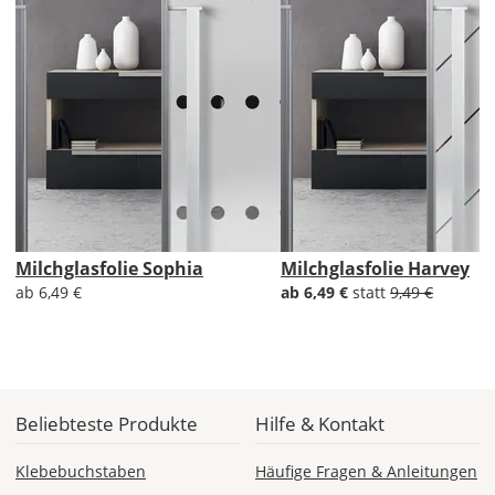
jeweils
einzeln
genau
aus.
Ziehe
dann
von
den
Glasmaßen
jeweils
4
Milchglasfolie Sophia
Milchglasfolie Harvey
mm
ab 6,49 €
ab 6,49 €
statt
9,49 €
in
Höhe
und
Breite
ab.
Bei
Beliebteste Produkte
Hilfe & Kontakt
einer
Scheibengröße
Klebebuchstaben
Häufige Fragen & Anleitungen
von