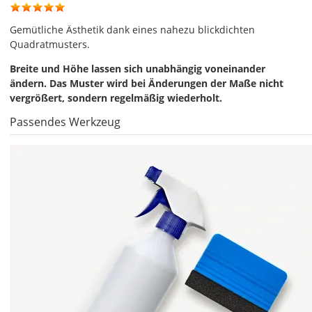
aus.
Die
Gemütliche Ästhetik dank eines nahezu blickdichten
Farbe
Quadratmusters.
"Weiß
Breite und Höhe lassen sich unabhängig voneinander
geschliffen"
ändern. Das Muster wird bei Änderungen der Maße nicht
ist
vergrößert, sondern regelmäßig wiederholt.
der
Bestseller
Passendes Werkzeug
unter
den
Milchglasfolien
und
wird
am
häufigsten
bestellt.
Breite
und
Höhe
lassen