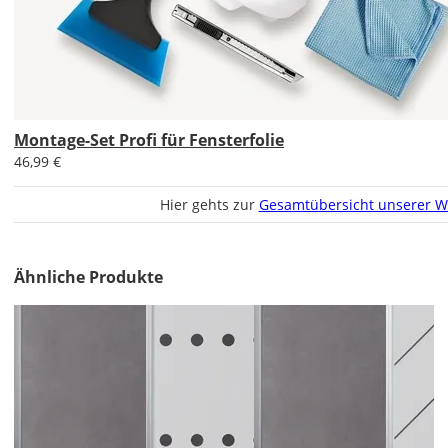
Im
Idealfall
fertigst
Du
Dir
eine
Skizze
Montage-Set Profi für Fensterfolie
Deiner
46,99 €
Fenster
an.
Hier gehts zur
Gesamtübersicht unserer W
Verwende
ein
Maßband
Ähnliche Produkte
und
messe
die
Scheiben
(ohne
Rahmung
und
Dichtung)