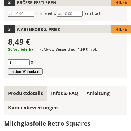
wählen.
HILFE
GRÖSSE FESTLEGEN
Hier
Breite
cm breit x
Höhe
cm hoch
kannst
Du
HILFE
WARENKORB & PREIS
den
Folientyp
8,49 €
wählen.
Je
Sofort lieferbar
, inkl. MwSt.,
Versand nur 1,99 €
in DE
nach
Folientyp
Anzahl
X
gibt
es
verschiedene
Farben
zur
Produktdetails
Infos & FAQ
Anleitung
Auswahl.
Kundenbewertungen
Wähle
hier
den
Milchglasfolie Retro Squares
Farbton