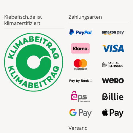
Dies
erleichtert
die
Klebefisch.de ist
Zahlungsarten
spätere
klimazertifiziert
Anbringung
der
Folie.
Bild
Versand