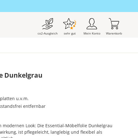
co2-Ausgleich
sehr gut
Mein Konto
Warenkorb
ie Dunkelgrau
splatten u.v.m.
kstandsfrei entfernbar
n modernen Look: Die Essential-Möbelfolie Dunkelgrau
rkung, ist pflegeleicht, langlebig und flexibel als