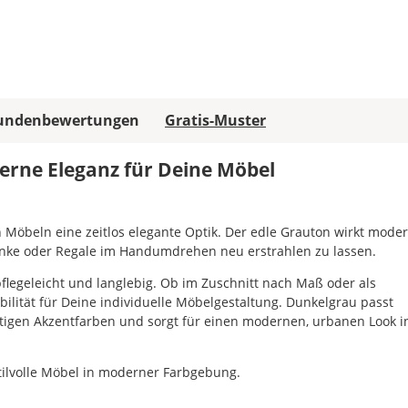
fest.
Später
kannst
Du
die
undenbewertungen
Gratis-Muster
Folie
auch
mit
erne Eleganz für Deine Möbel
einem
Cutter
oder
 Möbeln eine zeitlos elegante Optik. Der edle Grauton wirkt moder
mit
chränke oder Regale im Handumdrehen neu erstrahlen zu lassen.
einer
Schere
t pflegeleicht und langlebig. Ob im Zuschnitt nach Maß oder als
gut
bilität für Deine individuelle Möbelgestaltung. Dunkelgrau passt
zuschneiden.
ftigen Akzentfarben und sorgt für einen modernen, urbanen Look i
Möchtest
Du
bestimmte
stilvolle Möbel in moderner Farbgebung.
Flächen