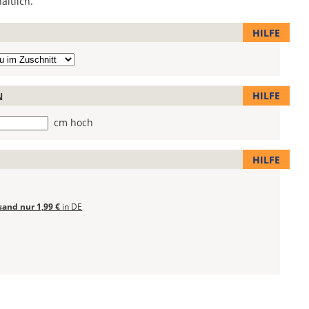
ältlich.
HILFE
HILFE
N
he
cm hoch
HILFE
sand nur 1,99 €
in DE