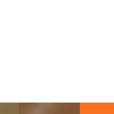
Lieferzeit
&
Versandkosten?
DE
EU
AT
CH
Economy
Deutschland