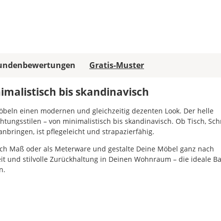
Später
kannst
Du
die
Folie
auch
undenbewertungen
Gratis-Muster
mit
einem
nimalistisch bis skandinavisch
Cutter
oder
Möbeln einen modernen und gleichzeitig dezenten Look. Der helle
mit
ichtungsstilen – von minimalistisch bis skandinavisch. Ob Tisch, Sc
einer
anbringen, ist pflegeleicht und strapazierfähig.
Schere
gut
nach Maß oder als Meterware und gestalte Deine Möbel ganz nach
zuschneiden.
it und stilvolle Zurückhaltung in Deinen Wohnraum – die ideale Ba
Möchtest
n.
Du
bestimmte
Flächen
farbig
beziehen?