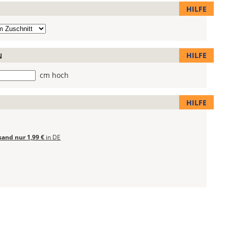
HILFE
HILFE
N
he
cm hoch
HILFE
sand nur 1,99 €
in DE