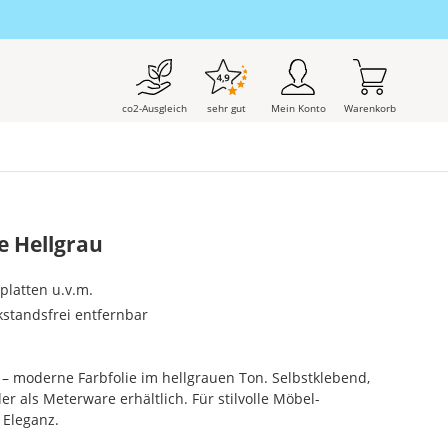
co2-Ausgleich
sehr gut
Mein Konto
Warenkorb
e Hellgrau
splatten u.v.m.
kstandsfrei entfernbar
u – moderne Farbfolie im hellgrauen Ton. Selbstklebend,
r als Meterware erhältlich. Für stilvolle Möbel-
 Eleganz.