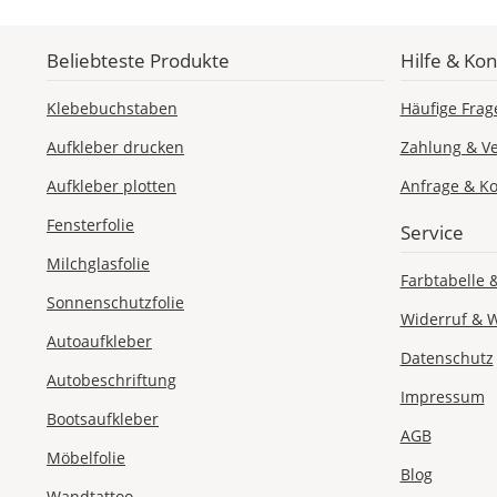
Beliebteste Produkte
Hilfe & Kon
Klebebuchstaben
Häufige Frag
Aufkleber drucken
Zahlung & V
Aufkleber plotten
Anfrage & Ko
Fensterfolie
Service
Milchglasfolie
Farbtabelle 
Sonnenschutzfolie
Widerruf & 
Autoaufkleber
Datenschutz
Autobeschriftung
Impressum
Bootsaufkleber
AGB
Möbelfolie
Blog
Wandtattoo