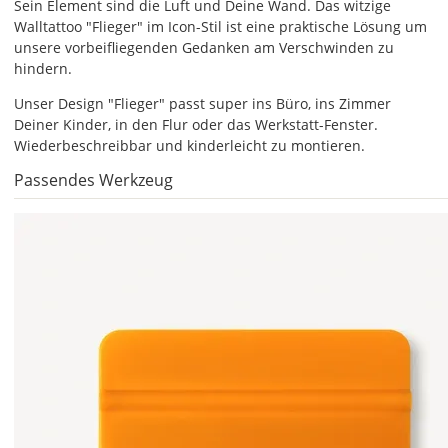
festlegen.
Sein Element sind die Luft und Deine Wand. Das witzige
Walltattoo "Flieger" im Icon-Stil ist eine praktische Lösung um
Die
unsere vorbeifliegenden Gedanken am Verschwinden zu
jeweils
hindern.
voreingestellte
Größe
Unser Design "Flieger" passt super ins Büro, ins Zimmer
zeigt
Deiner Kinder, in den Flur oder das Werkstatt-Fenster.
die
Wiederbeschreibbar und kinderleicht zu montieren.
erforderliche
Passendes Werkzeug
Mindestgröße.cccccccccccccccccccccccccccccccccccccccccccccccc
Soll
die
Tafelfolie
gespiegelt
werden?
Bild