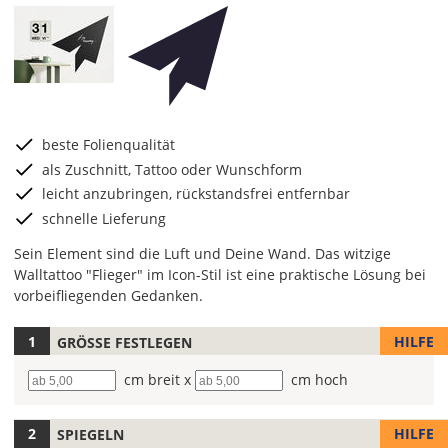
beste Folienqualität
als Zuschnitt, Tattoo oder Wunschform
leicht anzubringen, rückstandsfrei entfernbar
schnelle Lieferung
Sein Element sind die Luft und Deine Wand. Das witzige
Walltattoo "Flieger" im Icon-Stil ist eine praktische Lösung bei
vorbeifliegenden Gedanken.
HILFE
GRÖSSE FESTLEGEN
Wähle
die
Breite
cm breit x
Höhe
cm hoch
Farbe
für
Deine
HILFE
SPIEGELN