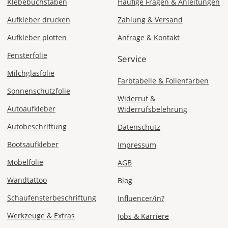
Klebebuchstaben
Häufige Fragen & Anleitungen
Di., 11.08. -
Mi., 12.08.
Aufkleber drucken
Zahlung & Versand
Aufkleber plotten
Anfrage & Kontakt
ab 24,98
Produktionsaufschlag
Fensterfolie
ab 9,99 EUR*
Service
Versandkosten 14,99
EUR
Milchglasfolie
Farbtabelle & Folienfarben
Sonnenschutzfolie
Widerruf &
*
Autoaufkleber
Widerrufsbelehrung
Abhängig
vom
Autobeschriftung
Datenschutz
Bestellwert:
Die
Bootsaufkleber
Impressum
genauen
Möbelfolie
AGB
Produktionskosten
werden
Wandtattoo
Blog
Dir
im
Schaufensterbeschriftung
Influencer/in?
Checkout
Werkzeuge & Extras
Jobs & Karriere
angezeigt.