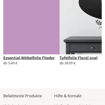
Versandkosten 1,99
EUR
Priority
Deutschland
Fr., 14.08. - Di.,
18.08.
ab 7,98
Essential-Möbelfolie Flieder
Tafelfolie Floral oval
Produktionsaufschlag
ab 5,49 €
ab 38,99 €
ab 5,99 EUR*
Versandkosten 1,99
EUR
Express
Deutschland
Beliebteste Produkte
Hilfe & Kontakt