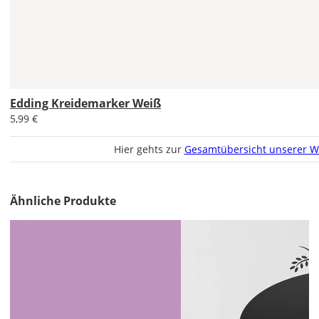
EU
AT
Edding Kreidemarker Weiß
CH
5,99 €
Hier gehts zur
Gesamtübersicht unserer W
Economy
Deutschland
Ähnliche Produkte
Di., 18.08. -
Sa., 22.08.
1,99 EUR
ohne
Produktionsaufschlag