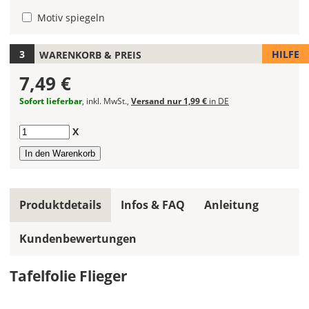
Tafelfolie
aus.
Motiv spiegeln
Die
Farbe
HILFE
WARENKORB & PREIS
"Schwarz"
7,49 €
ist
der
Sofort lieferbar
, inkl. MwSt.,
Versand nur 1,99 €
in DE
Bestseller
und
Anzahl
X
wird
am
häufigsten
bestellt.
Produktdetails
Infos & FAQ
Anleitung
Hier
kannst
Du
Kundenbewertungen
die
Größe
Tafelfolie Flieger
Deiner
Tafelfolie