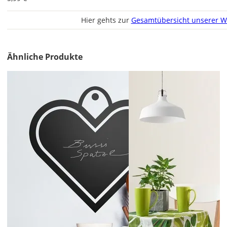
EU
Hier gehts zur
Gesamtübersicht unserer W
AT
Ähnliche Produkte
CH
Economy
Deutschland
Di., 18.08. -
Sa., 22.08.
1,99 EUR
ohne
Produktionsaufschlag
Versandkosten 1,99
EUR