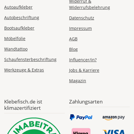
Widerruf &
Autoaufkleber
Widerrufsbelehrung
ab 24,98
Autobeschriftung
Datenschutz
Produktionsaufschlag
ab 9,99 EUR*
Versandkosten 14,99
Bootsaufkleber
Impressum
EUR
Möbelfolie
AGB
*
Wandtattoo
Blog
Abhängig
Schaufensterbeschriftung
Influencer/in?
vom
Bestellwert:
Werkzeuge & Extras
Jobs & Karriere
Die
genauen
Magazin
Produktionskosten
werden
Dir
Klebefisch.de ist
Zahlungsarten
im
klimazertifiziert
Checkout
angezeigt.