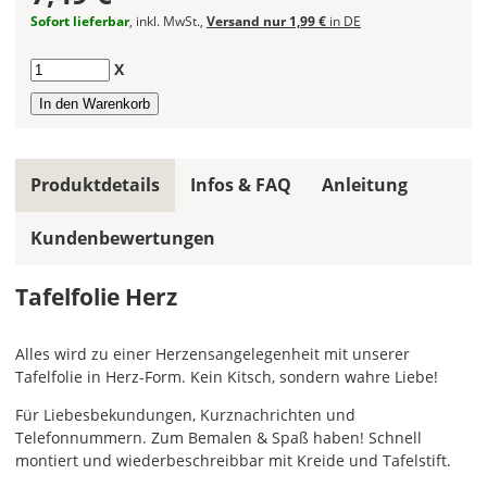
Sofort lieferbar
, inkl. MwSt.,
Versand nur 1,99 €
in DE
Die
Farbe
Anzahl
X
"Schwarz"
ist
der
Bestseller
und
Produktdetails
Infos & FAQ
Anleitung
wird
am
häufigsten
Kundenbewertungen
bestellt.
Hier
Tafelfolie Herz
kannst
Du
Alles wird zu einer Herzensangelegenheit mit unserer
die
Tafelfolie in Herz-Form. Kein Kitsch, sondern wahre Liebe!
Größe
Deiner
Für Liebesbekundungen, Kurznachrichten und
Tafelfolie
Telefonnummern. Zum Bemalen & Spaß haben! Schnell
festlegen.
montiert und wiederbeschreibbar mit Kreide und Tafelstift.