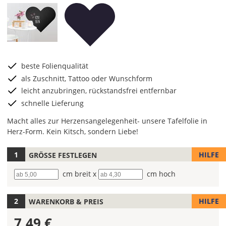
beste Folienqualität
als Zuschnitt, Tattoo oder Wunschform
leicht anzubringen, rückstandsfrei entfernbar
schnelle Lieferung
Macht alles zur Herzensangelegenheit- unsere Tafelfolie in
Herz-Form. Kein Kitsch, sondern Liebe!
HILFE
GRÖSSE FESTLEGEN
Wähle
die
Breite
cm breit x
Höhe
cm hoch
Farbe
für
Deine
HILFE
WARENKORB & PREIS
Tafelfolie
7,49 €
aus.