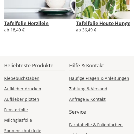
Priority
Deutschland
Tafelfolie Herzilein
Tafelfolie Heute Hunger
ab 18,49 €
ab 36,49 €
Fr., 14.08. - Di.,
18.08.
ab 7,98
Beliebteste Produkte
Hilfe & Kontakt
Produktionsaufschlag
ab 5,99 EUR*
Versandkosten 1,99
Klebebuchstaben
Häufige Fragen & Anleitungen
EUR
Aufkleber drucken
Zahlung & Versand
Express
Aufkleber plotten
Anfrage & Kontakt
Deutschland
Fensterfolie
Service
Milchglasfolie
Farbtabelle & Folienfarben
Di., 11.08. -
Sonnenschutzfolie
Mi., 12.08.