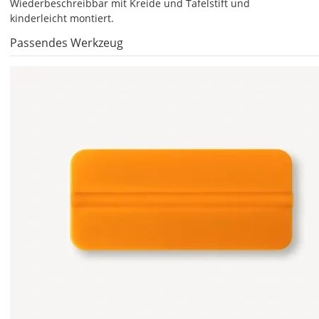
Wiederbeschreibbar mit Kreide und Tafelstift und
festlegen.
kinderleicht montiert.
Die
Passendes Werkzeug
jeweils
voreingestellte
Größe
zeigt
die
erforderliche
Mindestgröße.cccccccccccccccccccccccccccccccccccccccccccccccc
Soll
die
Tafelfolie
gespiegelt
werden?
Bild