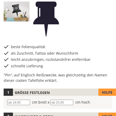
beste Folienqualität
als Zuschnitt, Tattoo oder Wunschform
leicht anzubringen, rückstandsfrei entfernbar
schnelle Lieferung
"Pin", auf Englisch Reißzwecke, was gleichzeitig den Namen
dieser coolen Tafelfolie erklärt.
HILFE
GRÖSSE FESTLEGEN
Wähle
die
Breite
cm breit x
Höhe
cm hoch
Farbe
für
Deine