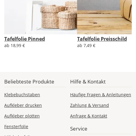
Produktionsaufschlag
Versandkosten 1,99
EUR
Priority
Deutschland
Tafelfolie Pinned
Tafelfolie Preisschild
ab 18,99 €
ab 7,49 €
Di., 11.08. - Fr.,
14.08.
ab 7,98
Beliebteste Produkte
Hilfe & Kontakt
Produktionsaufschlag
ab 5,99 EUR*
Versandkosten 1,99
Klebebuchstaben
Häufige Fragen & Anleitungen
EUR
Aufkleber drucken
Zahlung & Versand
Express
Aufkleber plotten
Anfrage & Kontakt
Deutschland
Fensterfolie
Service