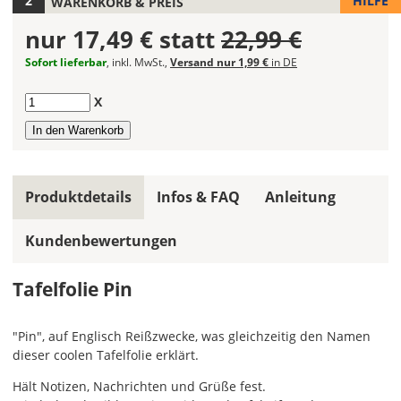
HILFE
WARENKORB & PREIS
Tafelfolie
nur
17,49 €
statt
22,99 €
aus.
Sofort lieferbar
, inkl. MwSt.,
Versand nur 1,99 €
in DE
Die
Farbe
Anzahl
X
"Schwarz"
ist
der
Bestseller
und
Produktdetails
Infos & FAQ
Anleitung
wird
am
häufigsten
Kundenbewertungen
bestellt.
Hier
Tafelfolie Pin
kannst
Du
"Pin", auf Englisch Reißzwecke, was gleichzeitig den Namen
die
dieser coolen Tafelfolie erklärt.
Größe
Deiner
Hält Notizen, Nachrichten und Grüße fest.
Tafelfolie