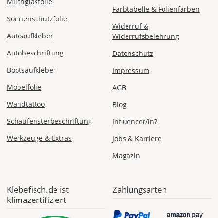
Milchglasfolie
Farbtabelle & Folienfarben
Fr., 07.08. -
Sonnenschutzfolie
Mo., 10.08.
Widerruf &
Autoaufkleber
Widerrufsbelehrung
ab 24,98
Autobeschriftung
Datenschutz
Produktionsaufschlag
ab 9,99 EUR*
Versandkosten 14,99
Bootsaufkleber
Impressum
EUR
Möbelfolie
AGB
*
Wandtattoo
Blog
Abhängig
Schaufensterbeschriftung
Influencer/in?
vom
Bestellwert:
Werkzeuge & Extras
Jobs & Karriere
Die
genauen
Magazin
Produktionskosten
werden
Dir
Klebefisch.de ist
Zahlungsarten
im
klimazertifiziert
Checkout
angezeigt.