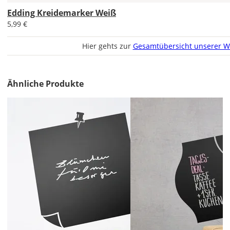
DE
Edding Kreidemarker Weiß
5,99 €
EU
Hier gehts zur
Gesamtübersicht unserer W
AT
Ähnliche Produkte
CH
Economy
Deutschland
Fr., 14.08. -
Mi., 19.08.
1,99 EUR
ohne