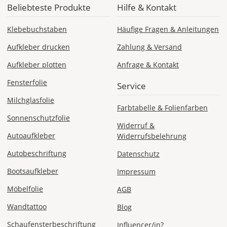
Do., 20.08.
Beliebteste Produkte
Hilfe & Kontakt
1,99 EUR
Klebebuchstaben
Häufige Fragen & Anleitungen
ohne
Produktionsaufschlag
Aufkleber drucken
Zahlung & Versand
Versandkosten 1,99
EUR
Aufkleber plotten
Anfrage & Kontakt
Priority
Fensterfolie
Service
Deutschland
Milchglasfolie
Farbtabelle & Folienfarben
Sonnenschutzfolie
Widerruf &
Autoaufkleber
Widerrufsbelehrung
Mi., 12.08. -
Sa., 15.08.
Autobeschriftung
Datenschutz
Bootsaufkleber
ab 7,98
Impressum
Produktionsaufschlag
Möbelfolie
AGB
ab 5,99 EUR*
Versandkosten 1,99
EUR
Wandtattoo
Blog
Schaufensterbeschriftung
Influencer/in?
Express