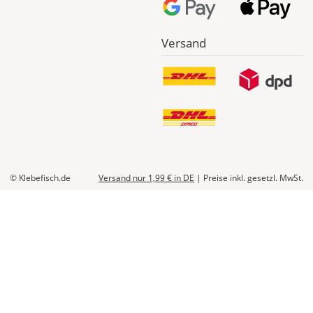
Dir
im
Checkout
Versand
angezeigt.
© Klebefisch.de
Versand nur 1,99 €
in DE
|
Preise inkl. gesetzl. MwSt.