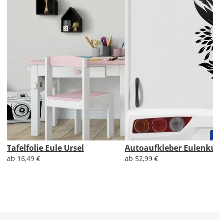
Versandkosten?
DE
EU
AT
CH
Tafelfolie Eule Ursel
Autoaufkleber Eulenku
Economy
ab 16,49 €
ab 52,99 €
Deutschland
Sa., 15.08. -