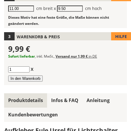
Wandtattoos
Breite
cm breit x
Höhe
cm hoch
fest!
Dieses Motiv hat eine feste Größe, die Maße können nicht
Bei
geändert werden.
mehrfarbigen
Wandtattoos
HILFE
WARENKORB & PREIS
kannst
Du
9,99 €
die
Farben
Sofort lieferbar
, inkl. MwSt.,
Versand nur 1,99 €
in DE
frei
kombinieren.
Anzahl
X
Wählst
Du
in
allen
Farbfeldern
Produktdetails
Infos & FAQ
Anleitung
die
gleiche
Kundenbewertungen
Farbe,
wird
Aufkleber Eule Ursel für Lichtschalter
ein