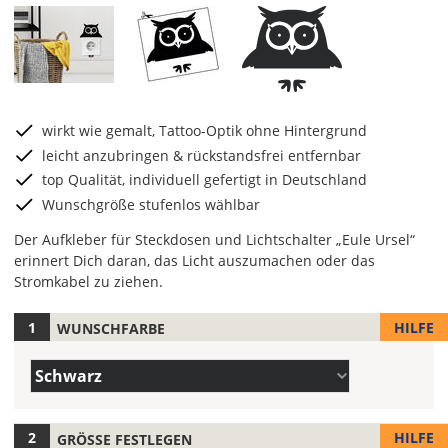
wirkt wie gemalt, Tattoo-Optik ohne Hintergrund
leicht anzubringen & rückstandsfrei entfernbar
top Qualität, individuell gefertigt in Deutschland
Wunschgröße stufenlos wählbar
Der Aufkleber für Steckdosen und Lichtschalter „Eule Ursel“
erinnert Dich daran, das Licht auszumachen oder das
Stromkabel zu ziehen.
HILFE
WUNSCHFARBE
Hier
legst
Farbe/n
Du
Schwarz
(Wert
die
1)
Farbe
Deines
HILFE
GRÖSSE FESTLEGEN