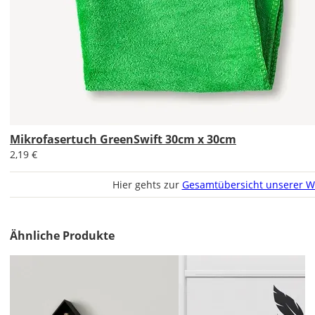
Soll
das
Wandtattoo
Mikrofasertuch GreenSwift 30cm x 30cm
gespiegelt
2,19 €
werden?
Hier gehts zur
Gesamtübersicht unserer W
Bild
Ähnliche Produkte
Lieferzeit
&