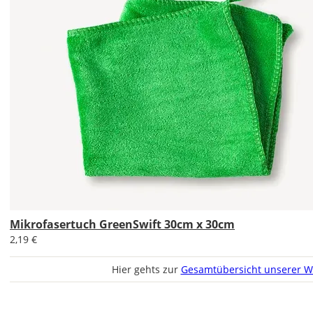
Di., 18.08. -
Sa., 22.08.
1,99 EUR
ohne
Produktionsaufschlag
Versandkosten 1,99
EUR
Priority
Deutschland
Fr., 14.08. - Di.,
18.08.
Mikrofasertuch GreenSwift 30cm x 30cm
2,19 €
ab 7,98
Produktionsaufschlag
Hier gehts zur
Gesamtübersicht unserer W
ab 5,99 EUR*
Versandkosten 1,99
EUR