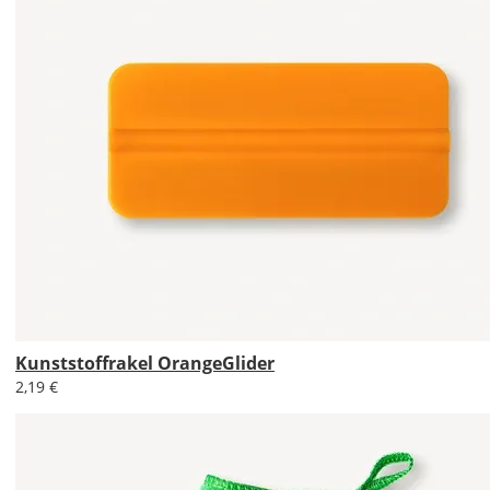
&
Versandkosten?
DE
EU
AT
CH
Kunststoffrakel OrangeGlider
Economy
2,19 €
Deutschland