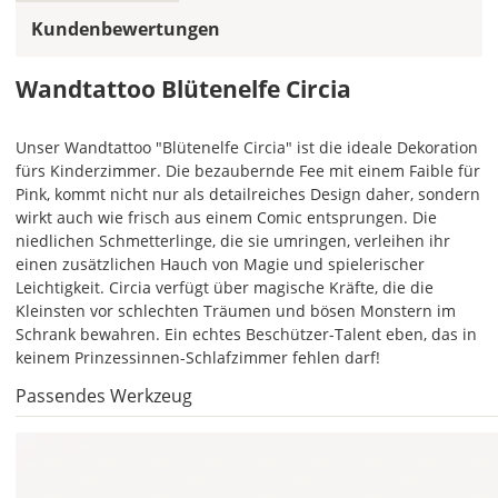
Bild
Kundenbewertungen
Wandtattoo Blütenelfe Circia
Unser Wandtattoo "Blütenelfe Circia" ist die ideale Dekoration
fürs Kinderzimmer. Die bezaubernde Fee mit einem Faible für
Soll
Pink, kommt nicht nur als detailreiches Design daher, sondern
das
wirkt auch wie frisch aus einem Comic entsprungen. Die
Wandtattoo
niedlichen Schmetterlinge, die sie umringen, verleihen ihr
gespiegelt
einen zusätzlichen Hauch von Magie und spielerischer
werden?
Leichtigkeit. Circia verfügt über magische Kräfte, die die
Kleinsten vor schlechten Träumen und bösen Monstern im
Bild
Schrank bewahren. Ein echtes Beschützer-Talent eben, das in
keinem Prinzessinnen-Schlafzimmer fehlen darf!
Passendes Werkzeug
Lieferzeit