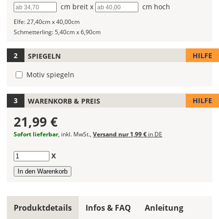
Breite
cm breit x
Höhe
cm hoch
Du
die
Elfe:
27,40cm x 40,00cm
Größe
Schmetterling:
5,40cm x 6,90cm
Deines
Wandtattoos
HILFE
SPIEGELN
festlegen.
Motiv spiegeln
Die
jeweils
voreingestellte
HILFE
WARENKORB & PREIS
Größe
21,99 €
zeigt
die
Sofort lieferbar
, inkl. MwSt.,
Versand nur 1,99 €
in DE
erforderliche
Mindestgröße.
Anzahl
X
Soll
das
Wandtattoo
gespiegelt
Produktdetails
Infos & FAQ
Anleitung
werden?