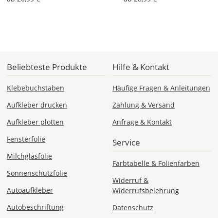
werden
Dir
im
Checkout
angezeigt.
Beliebteste Produkte
Hilfe & Kontakt
Klebebuchstaben
Häufige Fragen & Anleitungen
Aufkleber drucken
Zahlung & Versand
Aufkleber plotten
Anfrage & Kontakt
Fensterfolie
Service
Milchglasfolie
Farbtabelle & Folienfarben
Sonnenschutzfolie
Widerruf &
Autoaufkleber
Widerrufsbelehrung
Autobeschriftung
Datenschutz