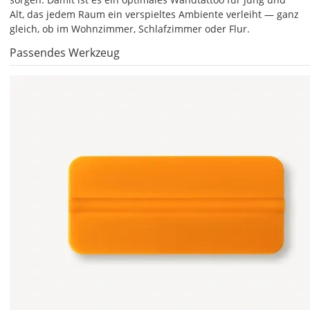
Alt, das jedem Raum ein verspieltes Ambiente verleiht — ganz
kannst
gleich, ob im Wohnzimmer, Schlafzimmer oder Flur.
Du
die
Passendes Werkzeug
Größe
Deines
Wandtattoos
festlegen.
Die
jeweils
voreingestellte
Größe
zeigt
die
erforderliche
Mindestgröße.
Soll
das
Wandtattoo
gespiegelt
werden?