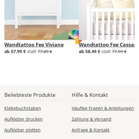
Di., 18.08. -
Sa., 22.08.
1,99 EUR
ohne
Produktionsaufschlag
Wandtattoo Fee Viviane
Wandtattoo Fee Cassan
Versandkosten 1,99
EUR
ab 57,99 €
statt
77,49 €
ab 58,49 €
statt
77,99 €
Priority
Deutschland
Beliebteste Produkte
Hilfe & Kontakt
Fr., 14.08. - Di.,
18.08.
Klebebuchstaben
Häufige Fragen & Anleitungen
Aufkleber drucken
Zahlung & Versand
ab 7,98
Produktionsaufschlag
Aufkleber plotten
Anfrage & Kontakt
ab 5,99 EUR*
Versandkosten 1,99
EUR