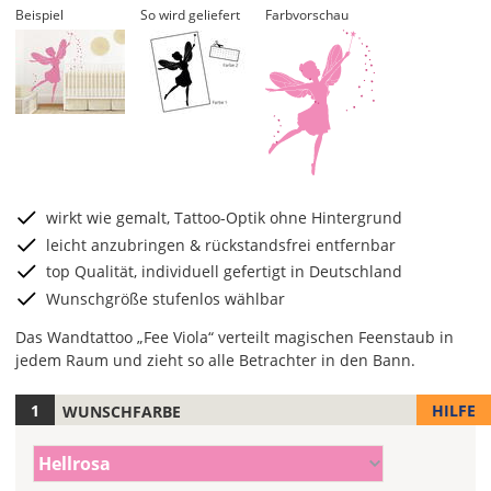
Beispiel
So wird geliefert
Farbvorschau
wirkt wie gemalt, Tattoo-Optik ohne Hintergrund
leicht anzubringen & rückstandsfrei entfernbar
top Qualität, individuell gefertigt in Deutschland
Wunschgröße stufenlos wählbar
Das Wandtattoo „Fee Viola“ verteilt magischen Feenstaub in
jedem Raum und zieht so alle Betrachter in den Bann.
HILFE
WUNSCHFARBE
Hier
legst
Farbe/n
Du
Hellrosa
(Wert
die