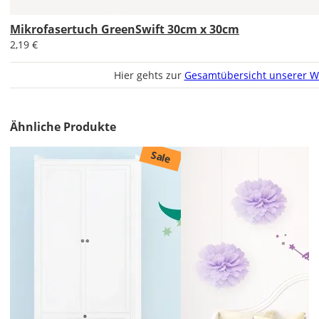
Lieferzeit
&
Mikrofasertuch GreenSwift 30cm x 30cm
Versandkosten?
2,19 €
Hier gehts zur
Gesamtübersicht unserer W
DE
Ähnliche Produkte
EU
Sale
AT
CH
Economy
Deutschland