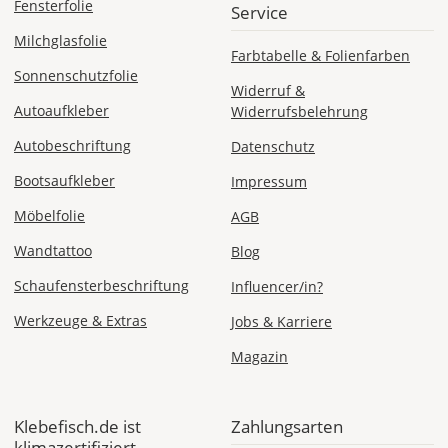
Fensterfolie
Service
Milchglasfolie
Express
Farbtabelle & Folienfarben
Deutschland
Sonnenschutzfolie
Widerruf &
Autoaufkleber
Widerrufsbelehrung
Autobeschriftung
Datenschutz
Di., 11.08. -
Mi., 12.08.
Bootsaufkleber
Impressum
Möbelfolie
AGB
ab 24,98
Produktionsaufschlag
Wandtattoo
Blog
ab 9,99 EUR*
Versandkosten 14,99
Schaufensterbeschriftung
Influencer/in?
EUR
Werkzeuge & Extras
Jobs & Karriere
*
Magazin
Abhängig
vom
Bestellwert:
Klebefisch.de ist
Zahlungsarten
Die
klimazertifiziert
genauen