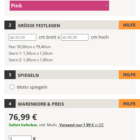
1)
Farbe/n
Farbe
Pink
(Wert
Deines
2)
Wandtattoos
fest!
HILFE
GRÖSSE FESTLEGEN
Bei
Breite
cm breit x
Höhe
cm hoch
mehrfarbigen
Fee:
50,00cm x 79,40cm
Wandtattoos
Stern 1:
1,50cm x 1,50cm
kannst
Stern 2:
1,00cm x 1,00cm
Du
die
Farben
HILFE
SPIEGELN
frei
Motiv spiegeln
kombinieren.
Wählst
Du
HILFE
WARENKORB & PREIS
in
allen
76,99 €
Farbfeldern
Sofort lieferbar
, inkl. MwSt.,
Versand nur 1,99 €
in DE
die
gleiche
Anzahl
X
Farbe,