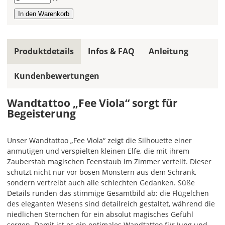
wird
ein
mehrfarbiges
Wandtattoo
Produktdetails
Infos & FAQ
Anleitung
einfarbig.
Mit
Kundenbewertungen
einem
Klick
Wandtattoo „Fee Viola“ sorgt für
auf
Begeisterung
das
Farbvorschau-
Bild,
Unser Wandtattoo „Fee Viola“ zeigt die Silhouette einer
öffnet
anmutigen und verspielten kleinen Elfe, die mit ihrem
sich
Zauberstab magischen Feenstaub im Zimmer verteilt. Dieser
die
schützt nicht nur vor bösen Monstern aus dem Schrank,
Farbvorschau
sondern vertreibt auch alle schlechten Gedanken. Süße
entsprechend
Details runden das stimmige Gesamtbild ab: die Flügelchen
Deiner
des eleganten Wesens sind detailreich gestaltet, während die
Farbauswahl.
niedlichen Sternchen für ein absolut magisches Gefühl
sorgen. Damit ist es ein optimales Wandtattoo für Jung und
Hier