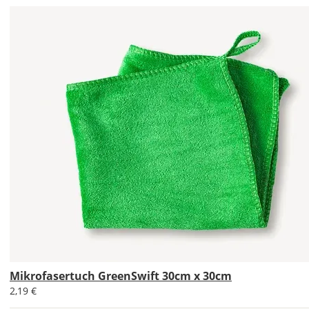
werden?
Bild
Soll
das
Wandtattoo
gespiegelt
werden?
Bild
Mikrofasertuch GreenSwift 30cm x 30cm
2,19 €