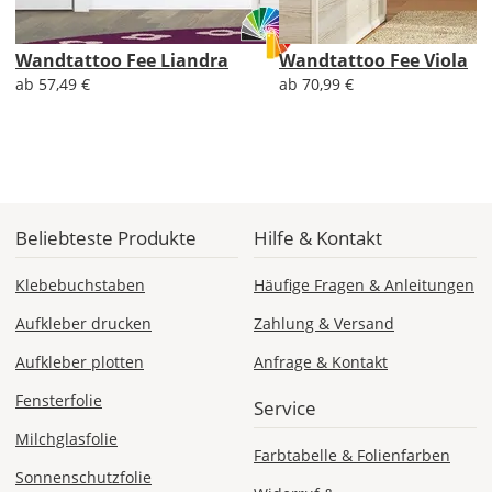
Wandtattoo Fee Liandra
Wandtattoo Fee Viola
Di., 18.08. -
Sa., 22.08.
ab 57,49 €
ab 70,99 €
1,99 EUR
ohne
Produktionsaufschlag
Versandkosten 1,99
EUR
Beliebteste Produkte
Hilfe & Kontakt
Priority
Deutschland
Klebebuchstaben
Häufige Fragen & Anleitungen
Aufkleber drucken
Zahlung & Versand
Aufkleber plotten
Anfrage & Kontakt
Fr., 14.08. - Di.,
18.08.
Fensterfolie
Service
Milchglasfolie
ab 7,98
Farbtabelle & Folienfarben
Produktionsaufschlag
Sonnenschutzfolie
ab 5,99 EUR*