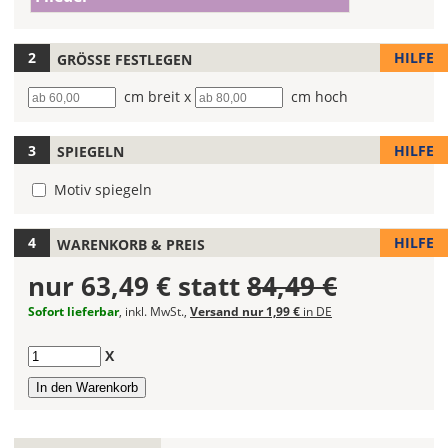
(Wert
die
1)
Farbe
Deines
HILFE
GRÖSSE FESTLEGEN
Wandtattoos
Breite
cm breit x
Höhe
cm hoch
fest!
Bei
HILFE
SPIEGELN
mehrfarbigen
Wandtattoos
Motiv spiegeln
kannst
Du
die
HILFE
WARENKORB & PREIS
Farben
nur
63,49 €
statt
84,49 €
frei
kombinieren.
Sofort lieferbar
, inkl. MwSt.,
Versand nur 1,99 €
in DE
Wählst
Du
Anzahl
X
in
allen
Farbfeldern
die
gleiche