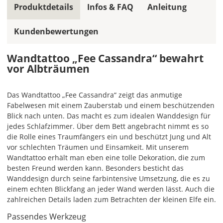
Produktdetails
Infos & FAQ
Anleitung
Farbe,
wird
Kundenbewertungen
ein
mehrfarbiges
Wandtattoo
Wandtattoo „Fee Cassandra“ bewahrt
einfarbig.
vor Albträumen
Mit
einem
Das Wandtattoo „Fee Cassandra“ zeigt das anmutige
Klick
Fabelwesen mit einem Zauberstab und einem beschützenden
auf
Blick nach unten. Das macht es zum idealen Wanddesign für
das
jedes Schlafzimmer. Über dem Bett angebracht nimmt es so
Farbvorschau-
die Rolle eines Traumfängers ein und beschützt Jung und Alt
Bild,
vor schlechten Träumen und Einsamkeit. Mit unserem
öffnet
Wandtattoo erhält man eben eine tolle Dekoration, die zum
sich
besten Freund werden kann. Besonders besticht das
die
Wanddesign durch seine farbintensive Umsetzung, die es zu
Farbvorschau
einem echten Blickfang an jeder Wand werden lässt. Auch die
entsprechend
zahlreichen Details laden zum Betrachten der kleinen Elfe ein.
Deiner
Farbauswahl.
Passendes Werkzeug