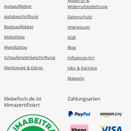
Widerruf &
Versandkosten 1,99
EUR
Autoaufkleber
Widerrufsbelehrung
Autobeschriftung
Datenschutz
Express
Deutschland
Bootsaufkleber
Impressum
Möbelfolie
AGB
Wandtattoo
Blog
Di., 11.08. -
Schaufensterbeschriftung
Mi., 12.08.
Influencer/in?
Werkzeuge & Extras
Jobs & Karriere
ab 24,98
Produktionsaufschlag
Magazin
ab 9,99 EUR*
Versandkosten 14,99
EUR
Klebefisch.de ist
Zahlungsarten
klimazertifiziert
*
Abhängig
vom
Bestellwert:
Die