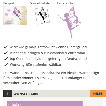
Beispiel
So wird geliefert
Farbvorschau
wirkt wie gemalt, Tattoo-Optik ohne Hintergrund
leicht anzubringen & rückstandsfrei entfernbar
top Qualität, individuell gefertigt in Deutschland
Wunschgröße stufenlos wählbar
Das Wandtattoo „Fee Cassandra“ ist ein ideales Wanddesign
fürs Kinderzimmer. Es ersetzt jeden Traumfänger und
verzaubert von Anfang an.
HILFE
WUNSCHFARBE
Hier
legst
Farbe/n
Du
Flieder