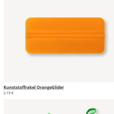
Lieferzeit
&
Versandkosten?
DE
EU
AT
Kunststoffrakel OrangeGlider
2,19 €
CH
Economy
Deutschland