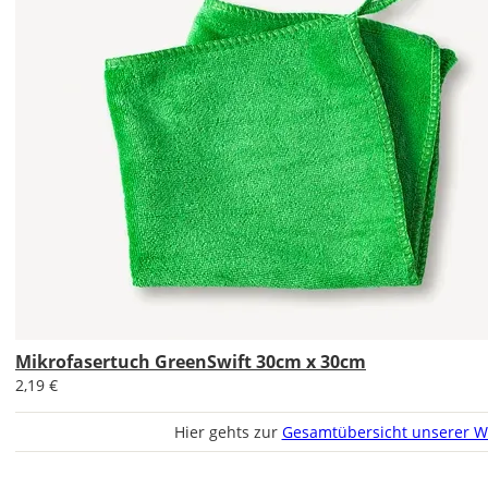
Di., 18.08. -
Sa., 22.08.
1,99 EUR
ohne
Produktionsaufschlag
Versandkosten 1,99
EUR
Priority
Deutschland
Mikrofasertuch GreenSwift 30cm x 30cm
2,19 €
Fr., 14.08. - Di.,
18.08.
Hier gehts zur
Gesamtübersicht unserer W
ab 7,98