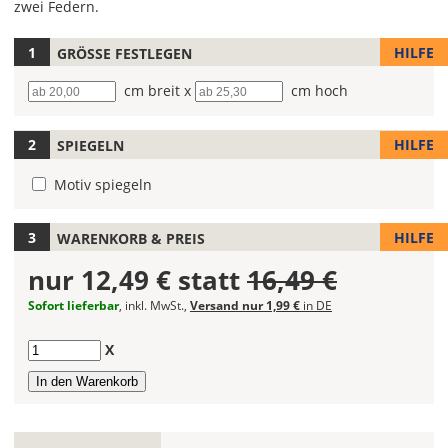
zwei Federn.
HILFE
GRÖSSE FESTLEGEN
Hier
kannst
Breite
cm breit x
Höhe
cm hoch
Du
die
Größe
HILFE
SPIEGELN
Deines
Wandtattoos
Motiv spiegeln
festlegen.
Die
HILFE
WARENKORB & PREIS
jeweils
nur
12,49 €
statt
16,49 €
voreingestellte
Größe
Sofort lieferbar
, inkl. MwSt.,
Versand nur 1,99 €
in DE
zeigt
die
Anzahl
X
erforderliche
Mindestgröße.
Soll
das