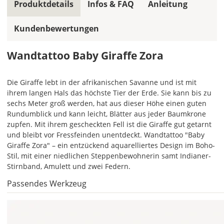
Produktdetails
Infos & FAQ
Anleitung
Wandtattoo
gespiegelt
werden?
Kundenbewertungen
Bild
Wandtattoo Baby Giraffe Zora
Die Giraffe lebt in der afrikanischen Savanne und ist mit
ihrem langen Hals das höchste Tier der Erde. Sie kann bis zu
sechs Meter groß werden, hat aus dieser Höhe einen guten
Rundumblick und kann leicht, Blätter aus jeder Baumkrone
Soll
zupfen. Mit ihrem gescheckten Fell ist die Giraffe gut getarnt
das
und bleibt vor Fressfeinden unentdeckt. Wandtattoo "Baby
Wandtattoo
Giraffe Zora" – ein entzückend aquarelliertes Design im Boho-
gespiegelt
Stil, mit einer niedlichen Steppenbewohnerin samt Indianer-
werden?
Stirnband, Amulett und zwei Federn.
Passendes Werkzeug
Bild