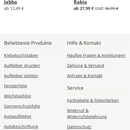
Jabba
Rabia
Bestellwert:
ab 12,49 €
ab 27,99 €
statt
36,99 €
Die
genauen
Produktionskosten
werden
Dir
im
Beliebteste Produkte
Hilfe & Kontakt
Checkout
angezeigt.
Klebebuchstaben
Häufige Fragen & Anleitungen
Aufkleber drucken
Zahlung & Versand
Aufkleber plotten
Anfrage & Kontakt
Fensterfolie
Service
Milchglasfolie
Farbtabelle & Folienfarben
Sonnenschutzfolie
Widerruf &
Autoaufkleber
Widerrufsbelehrung
Autobeschriftung
Datenschutz