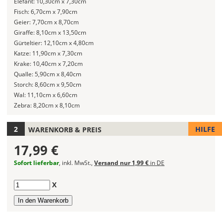
Elefant:
10,30cm x 7,30cm
Deines
Fisch:
6,70cm x 7,90cm
Wandtattoos
Geier:
7,70cm x 8,70cm
festlegen.
Giraffe:
8,10cm x 13,50cm
Gürteltier:
12,10cm x 4,80cm
Die
Katze:
11,90cm x 7,30cm
jeweils
Krake:
10,40cm x 7,20cm
voreingestellte
Qualle:
5,90cm x 8,40cm
Größe
Storch:
8,60cm x 9,50cm
zeigt
Wal:
11,10cm x 6,60cm
die
Zebra:
8,20cm x 8,10cm
erforderliche
Mindestgröße.
HILFE
WARENKORB & PREIS
Soll
17,99 €
das
Wandtattoo
Sofort lieferbar
, inkl. MwSt.,
Versand nur 1,99 €
in DE
gespiegelt
werden?
Anzahl
X
Bild