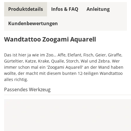
Produktdetails
Infos & FAQ
Anleitung
Kundenbewertungen
Soll
das
Wandtattoo Zoogami Aquarell
Wandtattoo
gespiegelt
Das ist hier ja wie im Zoo… Affe, Elefant, Fisch, Geier, Giraffe,
werden?
Gürteltier, Katze, Krake, Qualle, Storch, Wal und Zebra. Wer
Bild
immer schon mal ein 'Zoogami Aquarell' an der Wand haben
wollte, der macht mit diesem bunten 12-teiligen Wandtattoo
alles richtig.
Passendes Werkzeug
Lieferzeit
&
Versandkosten?