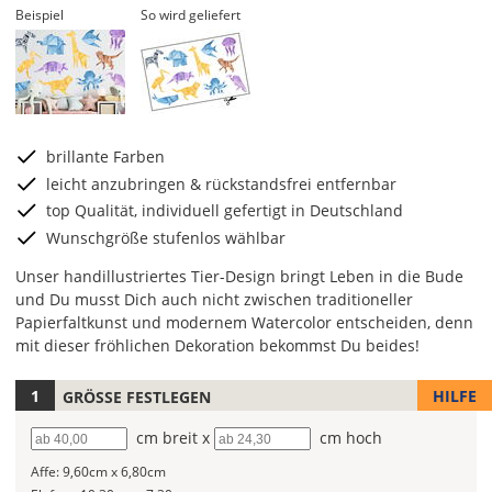
Beispiel
So wird geliefert
brillante Farben
leicht anzubringen & rückstandsfrei entfernbar
top Qualität, individuell gefertigt in Deutschland
Wunschgröße stufenlos wählbar
Unser handillustriertes Tier-Design bringt Leben in die Bude
und Du musst Dich auch nicht zwischen traditioneller
Papierfaltkunst und modernem Watercolor entscheiden, denn
mit dieser fröhlichen Dekoration bekommst Du beides!
HILFE
GRÖSSE FESTLEGEN
Hier
kannst
Breite
cm breit x
Höhe
cm hoch
Du
die
Affe:
9,60cm x 6,80cm
Größe