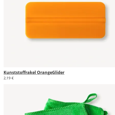
DE
EU
AT
CH
Kunststoffrakel OrangeGlider
Economy
2,19 €
Deutschland
Mo., 17.08. -
Fr., 21.08.