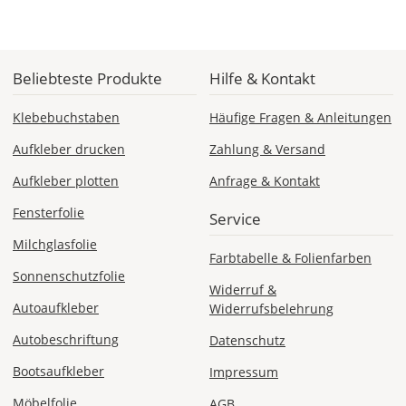
Checkout
angezeigt.
Beliebteste Produkte
Hilfe & Kontakt
Klebebuchstaben
Häufige Fragen & Anleitungen
Aufkleber drucken
Zahlung & Versand
Aufkleber plotten
Anfrage & Kontakt
Fensterfolie
Service
Milchglasfolie
Farbtabelle & Folienfarben
Sonnenschutzfolie
Widerruf &
Autoaufkleber
Widerrufsbelehrung
Autobeschriftung
Datenschutz
Bootsaufkleber
Impressum
Möbelfolie
AGB