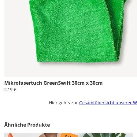
1,99 EUR
ohne
Produktionsaufschlag
Versandkosten 1,99
EUR
Priority
Deutschland
Do., 13.08. -
Mo., 17.08.
Mikrofasertuch GreenSwift 30cm x 30cm
2,19 €
ab 7,98
Produktionsaufschlag
Hier gehts zur
Gesamtübersicht unserer W
ab 5,99 EUR*
Versandkosten 1,99
EUR
Ähnliche Produkte
Express
Deutschland