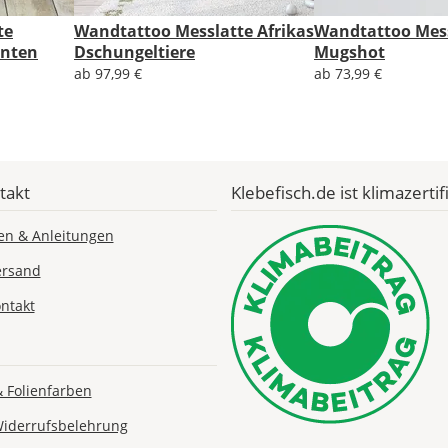
Economy
te
Wandtattoo Messlatte Afrikas
Wandtattoo Mes
Deutschland
anten
Dschungeltiere
Mugshot
ab 97,99 €
ab 73,99 €
Fr., 14.08. -
Mi., 19.08.
1,99 EUR
takt
Klebefisch.de ist klimazertifi
ohne
Produktionsaufschlag
en & Anleitungen
Versandkosten 1,99
EUR
ersand
Priority
ntakt
Deutschland
& Folienfarben
Di., 11.08. - Fr.,
Widerrufsbelehrung
14.08.