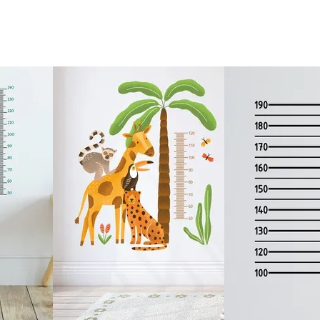
Lieferzeit
&
Versandkosten?
DE
EU
AT
CH