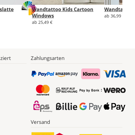
slatte
Wandtattoo Kids Cartoon
Wandtattoo I
Windows
ab 36,99 €
ab 25,49 €
ziert
Zahlungsarten
Versand