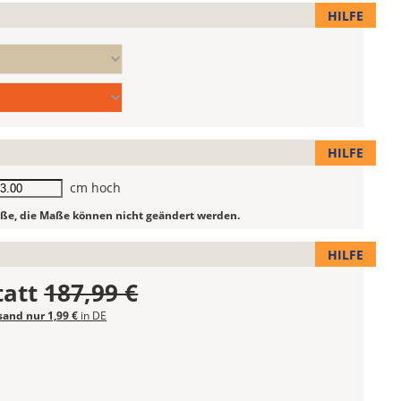
HILFE
HILFE
he
cm hoch
röße, die Maße können nicht geändert werden.
HILFE
tatt
187,99 €
sand nur 1,99 €
in DE