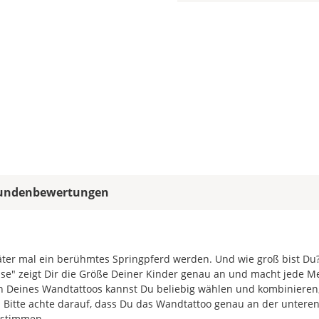
allen
Farbfeldern
die
gleiche
Farbe,
wird
ein
mehrfarbiges
Wandtattoo
einfarbig.
Mit
einem
undenbewertungen
Klick
auf
das
Farbvorschau-
Bild,
päter mal ein berühmtes Springpferd werden. Und wie groß bist Du
öffnet
se" zeigt Dir die Größe Deiner Kinder genau an und macht jede 
sich
n Deines Wandtattoos kannst Du beliebig wählen und kombinieren,
die
 Bitte achte darauf, dass Du das Wandtattoo genau an der untere
Farbvorschau
 stimmen.