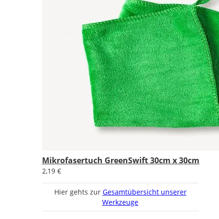
Mikrofasertuch GreenSwift 30cm x 30cm
2,19 €
Hier gehts zur
Gesamtübersicht unserer
Werkzeuge