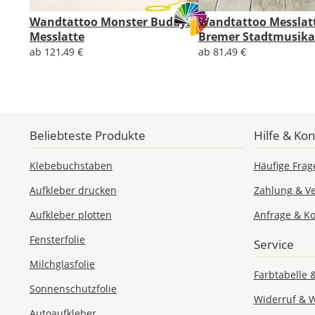
Wandtattoo Monster Buddys
Wandtattoo Messlat
Messlatte
Bremer Stadtmusik
ab 121,49 €
ab 81,49 €
Beliebteste Produkte
Hilfe & Kon
Klebebuchstaben
Häufige Frag
Aufkleber drucken
Zahlung & V
Aufkleber plotten
Anfrage & Ko
Fensterfolie
Service
Milchglasfolie
Farbtabelle 
Sonnenschutzfolie
Widerruf & 
Autoaufkleber