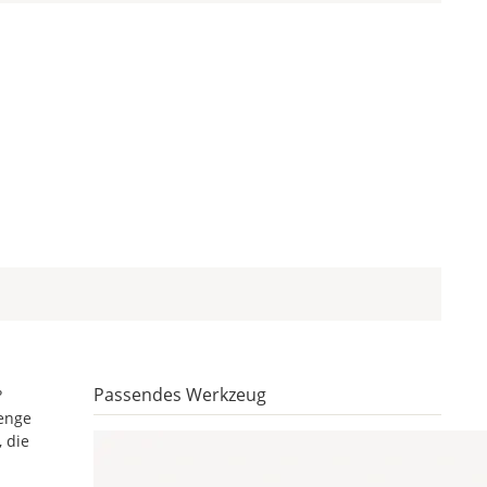
Passendes Werkzeug
?
Menge
 die
n