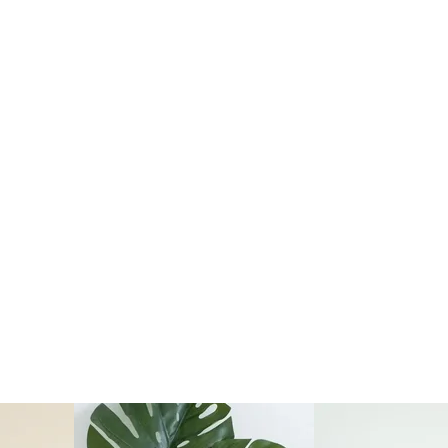
Economy
Deutschland
Di., 18.08. -
Sa., 22.08.
1,99 EUR
ohne
Produktionsaufschlag
Versandkosten 1,99
EUR
Priority
Deutschland
Fr., 14.08. - Di.,
18.08.