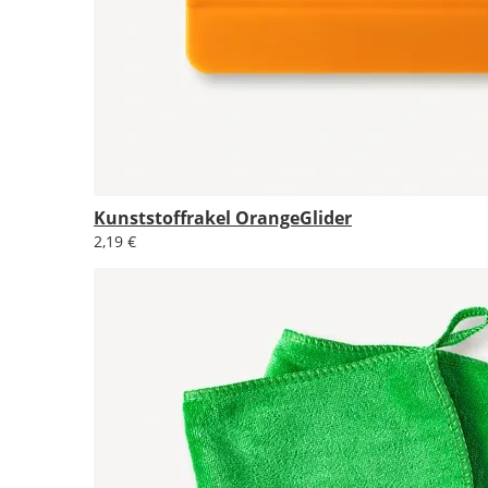
Kunststoffrakel OrangeGlider
2,19 €