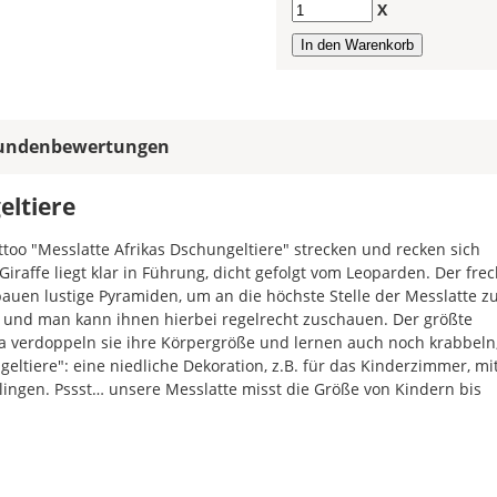
Anzahl
X
das
Wandtattoo
gespiegelt
werden?
Bild
undenbewertungen
eltiere
oo "Messlatte Afrikas Dschungeltiere" strecken und recken sich
iraffe liegt klar in Führung, dicht gefolgt vom Leoparden. Der fre
uen lustige Pyramiden, um an die höchste Stelle der Messlatte z
Soll
 und man kann ihnen hierbei regelrecht zuschauen. Der größte
das
a verdoppeln sie ihre Körpergröße und lernen auch noch krabbeln
Wandtattoo
ltiere": eine niedliche Dekoration, z.B. für das Kinderzimmer, mi
gespiegelt
lingen. Pssst… unsere Messlatte misst die Größe von Kindern bis
werden?
Bild