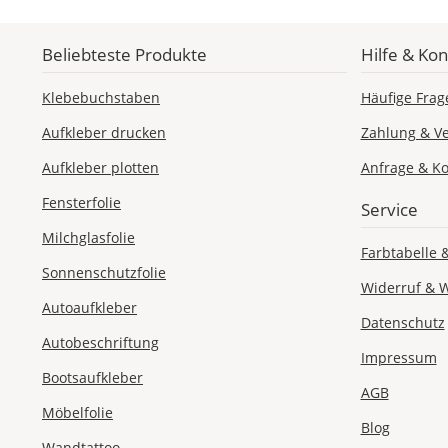
Beliebteste Produkte
Hilfe & Kon
Klebebuchstaben
Häufige Frag
Aufkleber drucken
Zahlung & V
Aufkleber plotten
Anfrage & Ko
Fensterfolie
Service
Milchglasfolie
Farbtabelle 
Sonnenschutzfolie
Widerruf & 
Autoaufkleber
Datenschutz
Autobeschriftung
Impressum
Bootsaufkleber
AGB
Möbelfolie
Blog
Wandtattoo