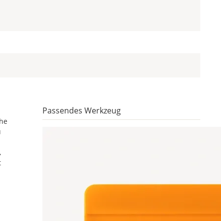
Passendes Werkzeug
che
u
,
t