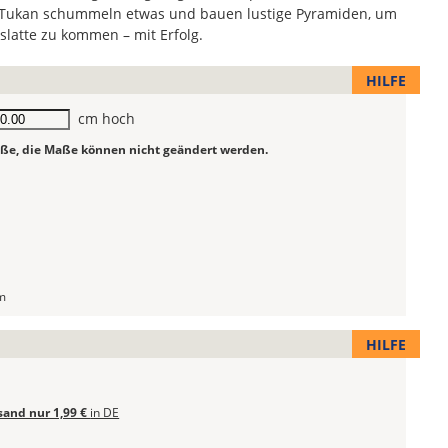
 Tukan schummeln etwas und bauen lustige Pyramiden, um
slatte zu kommen – mit Erfolg.
HILFE
he
cm hoch
röße, die Maße können nicht geändert werden.
m
HILFE
sand nur 1,99 €
in DE