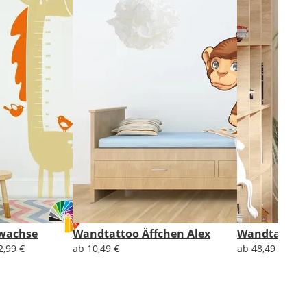
 wachse
Wandtattoo Äffchen Alex
Wandtattoo 
2,99 €
ab 10,49 €
ab 48,49 €