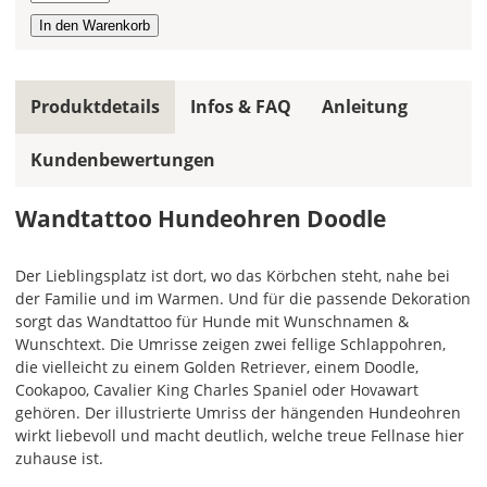
allen
Farbfeldern
die
gleiche
Produktdetails
Infos & FAQ
Anleitung
Farbe,
wird
Kundenbewertungen
ein
mehrfarbiges
Wandtattoo
Wandtattoo Hundeohren Doodle
einfarbig.
Mit
Der Lieblingsplatz ist dort, wo das Körbchen steht, nahe bei
einem
der Familie und im Warmen. Und für die passende Dekoration
Klick
sorgt das Wandtattoo für Hunde mit Wunschnamen &
auf
Wunschtext. Die Umrisse zeigen zwei fellige Schlappohren,
das
die vielleicht zu einem Golden Retriever, einem Doodle,
Farbvorschau-
Cookapoo, Cavalier King Charles Spaniel oder Hovawart
Bild,
gehören. Der illustrierte Umriss der hängenden Hundeohren
öffnet
wirkt liebevoll und macht deutlich, welche treue Fellnase hier
sich
zuhause ist.
die