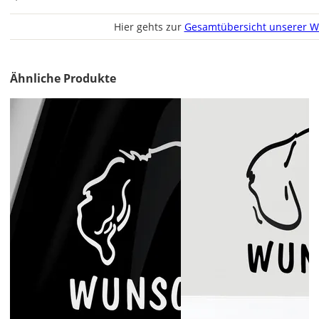
Hier gehts zur
Gesamtübersicht unserer W
Ähnliche Produkte
Lieferzeit
&
Versandkosten?
DE
EU
AT
CH