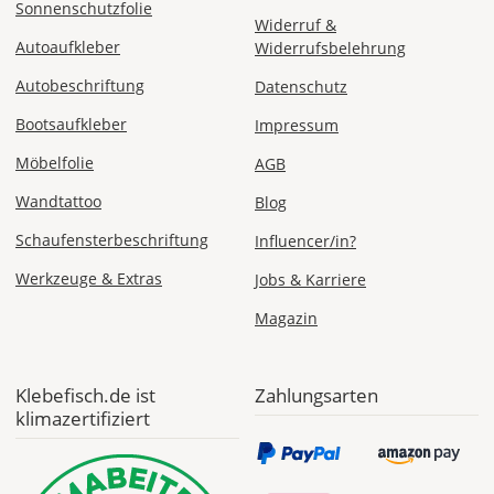
Sonnenschutzfolie
Widerruf &
ab 7,98
Autoaufkleber
Widerrufsbelehrung
Produktionsaufschlag
ab 5,99 EUR*
Autobeschriftung
Datenschutz
Versandkosten 1,99
EUR
Bootsaufkleber
Impressum
Möbelfolie
Express
AGB
Deutschland
Wandtattoo
Blog
Schaufensterbeschriftung
Influencer/in?
Werkzeuge & Extras
Jobs & Karriere
Mo., 10.08. -
Di., 11.08.
Magazin
ab 24,98
Produktionsaufschlag
Klebefisch.de ist
Zahlungsarten
ab 9,99 EUR*
Versandkosten 14,99
klimazertifiziert
EUR
*