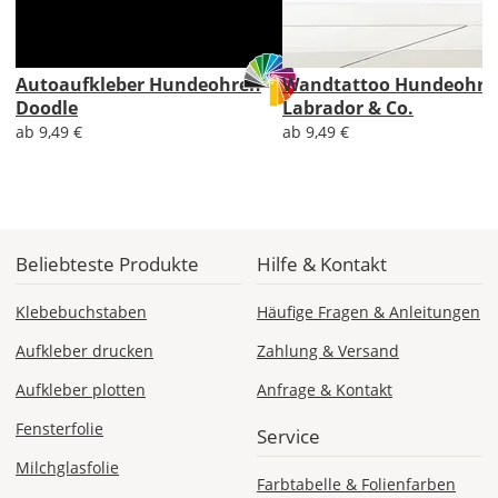
Economy
Deutschland
Autoaufkleber Hundeohren
Wandtattoo Hundeohre
Doodle
Labrador & Co.
ab 9,49 €
ab 9,49 €
Sa., 15.08. -
Do., 20.08.
1,99 EUR
ohne
Beliebteste Produkte
Hilfe & Kontakt
Produktionsaufschlag
Versandkosten 1,99
EUR
Klebebuchstaben
Häufige Fragen & Anleitungen
Priority
Aufkleber drucken
Zahlung & Versand
Deutschland
Aufkleber plotten
Anfrage & Kontakt
Fensterfolie
Service
Milchglasfolie
Mi., 12.08. -
Farbtabelle & Folienfarben
Sa., 15.08.