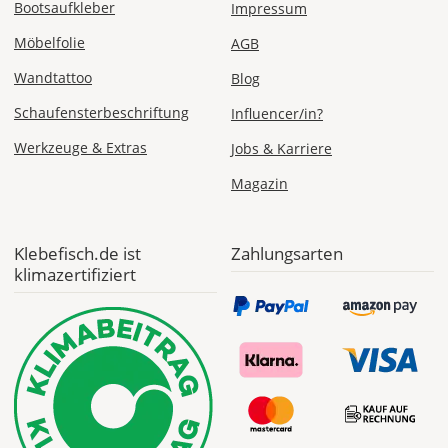
ab 7,98
Bootsaufkleber
Impressum
Produktionsaufschlag
ab 5,99 EUR*
Möbelfolie
AGB
Versandkosten 1,99
EUR
Wandtattoo
Blog
Express
Schaufensterbeschriftung
Influencer/in?
Deutschland
Werkzeuge & Extras
Jobs & Karriere
Magazin
Di., 11.08. -
Mi., 12.08.
Klebefisch.de ist
Zahlungsarten
klimazertifiziert
ab 24,98
Produktionsaufschlag
ab 9,99 EUR*
Versandkosten 14,99
EUR
*
Abhängig
vom