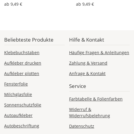
Deutschland
ab 9,49 €
ab 9,49 €
Di., 18.08. -
Sa., 22.08.
Beliebteste Produkte
Hilfe & Kontakt
1,99 EUR
Klebebuchstaben
Häufige Fragen & Anleitungen
ohne
Produktionsaufschlag
Aufkleber drucken
Zahlung & Versand
Versandkosten 1,99
EUR
Aufkleber plotten
Anfrage & Kontakt
Priority
Fensterfolie
Service
Deutschland
Milchglasfolie
Farbtabelle & Folienfarben
Sonnenschutzfolie
Widerruf &
Fr., 14.08. - Di.,
Autoaufkleber
Widerrufsbelehrung
18.08.
Autobeschriftung
Datenschutz