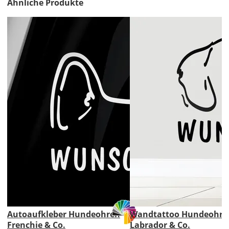
Ähnliche Produkte
Lieferzeit
&
Versandkosten?
DE
EU
AT
CH
Autoaufkleber Hundeohren
Wandtattoo Hundeohre
Economy
Frenchie & Co.
Labrador & Co.