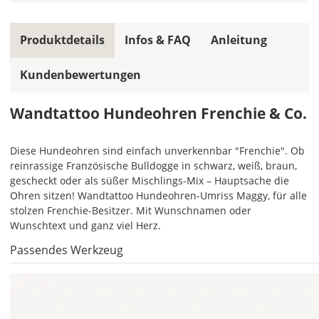
die
gleiche
Produktdetails
Infos & FAQ
Anleitung
Farbe,
wird
Kundenbewertungen
ein
mehrfarbiges
Wandtattoo
Wandtattoo Hundeohren Frenchie & Co.
einfarbig.
Mit
Diese Hundeohren sind einfach unverkennbar "Frenchie". Ob
einem
reinrassige Französische Bulldogge in schwarz, weiß, braun,
Klick
gescheckt oder als süßer Mischlings-Mix – Hauptsache die
auf
Ohren sitzen! Wandtattoo Hundeohren-Umriss Maggy, für alle
das
stolzen Frenchie-Besitzer. Mit Wunschnamen oder
Farbvorschau-
Wunschtext und ganz viel Herz.
Bild,
öffnet
Passendes Werkzeug
sich
die
Farbvorschau
entsprechend