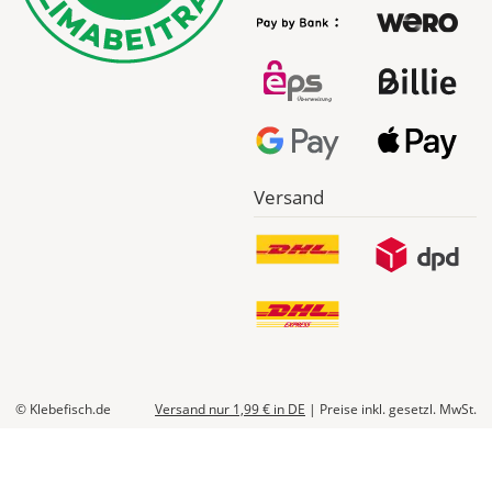
Bestellwert:
Die
genauen
Produktionskosten
werden
Dir
im
Checkout
Versand
angezeigt.
© Klebefisch.de
Versand nur 1,99 €
in DE
|
Preise inkl. gesetzl. MwSt.