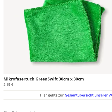
Wandtattoo
gespiegelt
werden?
Bild
Soll
das
Wandtattoo
Mikrofasertuch GreenSwift 30cm x 30cm
gespiegelt
werden?
2,19 €
Bild
Hier gehts zur
Gesamtübersicht unserer W