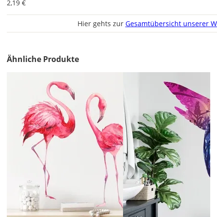
2,19 €
Lieferzeit
&
Hier gehts zur
Gesamtübersicht unserer W
Versandkosten?
Ähnliche Produkte
DE
EU
AT
CH
Economy
Deutschland