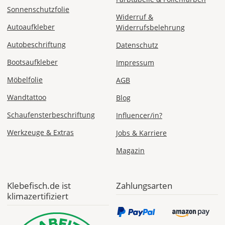
EUR
Sonnenschutzfolie
Widerruf &
Express
Autoaufkleber
Widerrufsbelehrung
Deutschland
Autobeschriftung
Datenschutz
Bootsaufkleber
Impressum
Möbelfolie
AGB
Mo., 10.08. -
Di., 11.08.
Wandtattoo
Blog
Schaufensterbeschriftung
Influencer/in?
ab 24,98
Produktionsaufschlag
Werkzeuge & Extras
Jobs & Karriere
ab 9,99 EUR*
Versandkosten 14,99
EUR
Magazin
*
Klebefisch.de ist
Zahlungsarten
Abhängig
klimazertifiziert
vom
Bestellwert:
Die