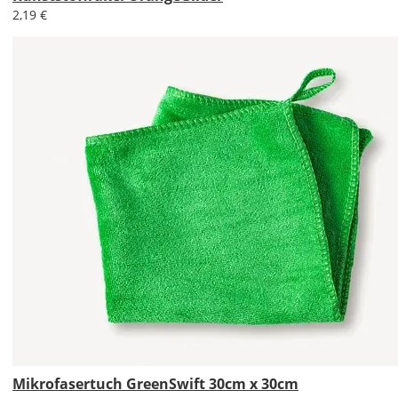
werden?
2,19 €
Bild
Soll
das
Wandtattoo
gespiegelt
werden?
Bild
Mikrofasertuch GreenSwift 30cm x 30cm