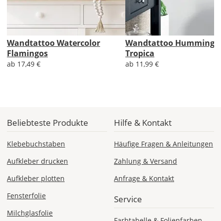
Sa., 15.08. -
Do., 20.08.
Wandtattoo Watercolor
Wandtattoo Humming B
Flamingos
Tropica
1,99 EUR
ab 17,49 €
ab 11,99 €
ohne
Produktionsaufschlag
Versandkosten 1,99
EUR
Priority
Deutschland
Beliebteste Produkte
Hilfe & Kontakt
Klebebuchstaben
Häufige Fragen & Anleitungen
Aufkleber drucken
Zahlung & Versand
Mi., 12.08. -
Sa., 15.08.
Aufkleber plotten
Anfrage & Kontakt
ab 7,98
Fensterfolie
Service
Produktionsaufschlag
ab 5,99 EUR*
Milchglasfolie
Versandkosten 1,99
Farbtabelle & Folienfarben