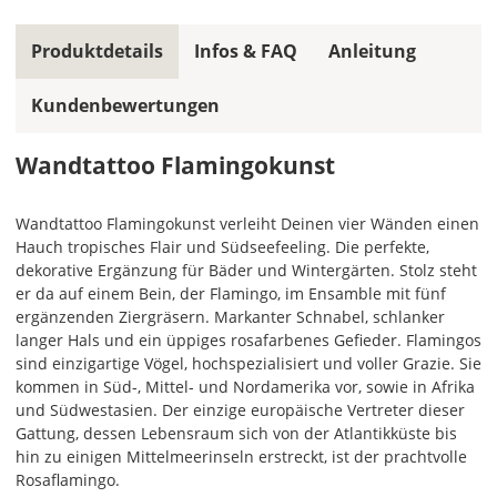
Farbe,
wird
Produktdetails
Infos & FAQ
Anleitung
ein
mehrfarbiges
Wandtattoo
Kundenbewertungen
einfarbig.
Wandtattoo Flamingokunst
Mit
einem
Klick
Wandtattoo Flamingokunst verleiht Deinen vier Wänden einen
auf
Hauch tropisches Flair und Südseefeeling. Die perfekte,
das
dekorative Ergänzung für Bäder und Wintergärten. Stolz steht
Farbvorschau-
er da auf einem Bein, der Flamingo, im Ensamble mit fünf
Bild,
ergänzenden Ziergräsern. Markanter Schnabel, schlanker
öffnet
langer Hals und ein üppiges rosafarbenes Gefieder. Flamingos
sich
sind einzigartige Vögel, hochspezialisiert und voller Grazie. Sie
die
kommen in Süd-, Mittel- und Nordamerika vor, sowie in Afrika
Farbvorschau
und Südwestasien. Der einzige europäische Vertreter dieser
entsprechend
Gattung, dessen Lebensraum sich von der Atlantikküste bis
Deiner
hin zu einigen Mittelmeerinseln erstreckt, ist der prachtvolle
Farbauswahl.
Rosaflamingo.