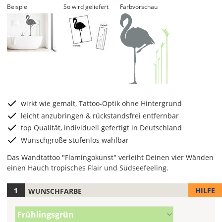
Beispiel
So wird geliefert
Farbvorschau
wirkt wie gemalt, Tattoo-Optik ohne Hintergrund
leicht anzubringen & rückstandsfrei entfernbar
top Qualität, individuell gefertigt in Deutschland
Wunschgröße stufenlos wählbar
Das Wandtattoo "Flamingokunst" verleiht Deinen vier Wänden
einen Hauch tropisches Flair und Südseefeeling.
HILFE
WUNSCHFARBE
Hier
legst
Farbe/n
Du
Frühlingsgrün
(Wert