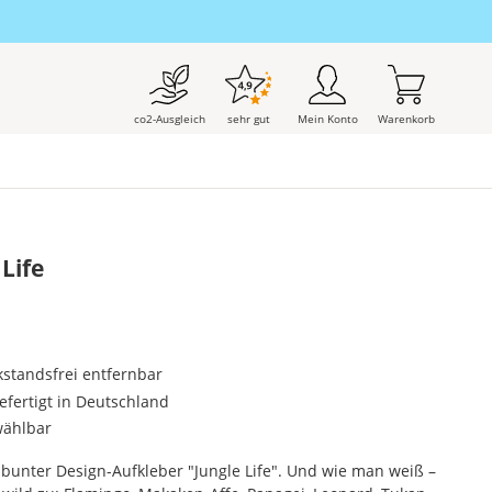
co2-Ausgleich
sehr gut
Mein Konto
Warenkorb
Life
kstandsfrei entfernbar
gefertigt in Deutschland
wählbar
 bunter Design-Aufkleber "Jungle Life". Und wie man weiß –