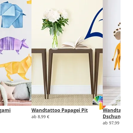
gami
Wandtattoo Papagei Pit
Wandtattoo 
Dschungelti
ab 8,99 €
ab 97,99 €