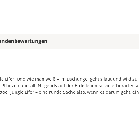
Soll
das
Wandtattoo
gespiegelt
werden?
Bild
undenbewertungen
e Life". Und wie man weiß – im Dschungel geht's laut und wild zu:
Pflanzen überall. Nirgends auf der Erde leben so viele Tierarten a
Soll
o "Jungle Life" – eine runde Sache also, wenn es darum geht, ein
das
.
Wandtattoo
gespiegelt
werden?
Bild