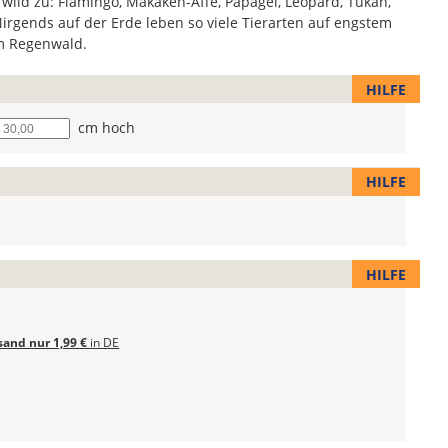
 wild zu: Flamingo, Makaken-Affe, Papagei, Leopard, Tukan,
Nirgends auf der Erde leben so viele Tierarten auf engstem
m Regenwald.
HILFE
he
cm hoch
HILFE
HILFE
sand nur 1,99 €
in DE