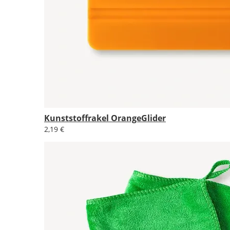
Kunststoffrakel OrangeGlider
2,19 €