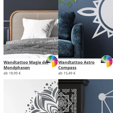
Wandtattoo Magie der
Wandtattoo Astro
Mondphasen
Compass
ab 18,99 €
ab 15,49 €