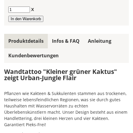
Farbfeldern
die
Anzahl
X
gleiche
Farbe,
wird
ein
mehrfarbiges
Produktdetails
Infos & FAQ
Anleitung
Wandtattoo
einfarbig.
Kundenbewertungen
Mit
einem
Wandtattoo "Kleiner grüner Kaktus"
Klick
zeigt Urban-Jungle Flair
auf
das
Farbvorschau-
Pflanzen wie Kakteen & Sukkulenten stammen aus trockenen,
Bild,
teilweise lebensfeindlichen Regionen, was sie durch gutes
öffnet
Haushalten mit Wasservorräten zu echten
sich
Überlebenskünstlern macht. Unser Design besteht aus einem
die
Handlettering, drei kleinen Herzen und vier Kakteen.
Farbvorschau
Garantiert Pieks-Frei!
entsprechend