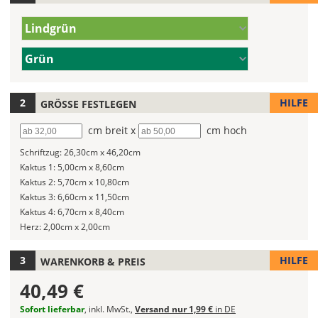
legst
Farbe/n
Du
Lindgrün
(Wert
die
1)
Farbe/n
Farbe
Grün
(Wert
Deines
2)
Wandtattoos
fest!
HILFE
GRÖSSE FESTLEGEN
Bei
Breite
cm breit x
Höhe
cm hoch
mehrfarbigen
Schriftzug:
26,30cm x 46,20cm
Wandtattoos
Kaktus 1:
5,00cm x 8,60cm
kannst
Kaktus 2:
5,70cm x 10,80cm
Du
Kaktus 3:
6,60cm x 11,50cm
die
Kaktus 4:
6,70cm x 8,40cm
Farben
Herz:
2,00cm x 2,00cm
frei
kombinieren.
Wählst
HILFE
WARENKORB & PREIS
Du
40,49 €
in
allen
Sofort lieferbar
, inkl. MwSt.,
Versand nur 1,99 €
in DE