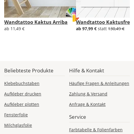
Deutschland
Wandtattoo Kaktus Arriba
Wandtattoo Kaktusfreu
ab 11,49 €
ab 97,99 €
statt
130,49 €
Sa., 15.08. -
Do., 20.08.
1,99 EUR
ohne
Produktionsaufschlag
Versandkosten 1,99
EUR
Beliebteste Produkte
Hilfe & Kontakt
Priority
Klebebuchstaben
Häufige Fragen & Anleitungen
Deutschland
Aufkleber drucken
Zahlung & Versand
Aufkleber plotten
Anfrage & Kontakt
Fensterfolie
Mi., 12.08. -
Service
Sa., 15.08.
Milchglasfolie
Farbtabelle & Folienfarben