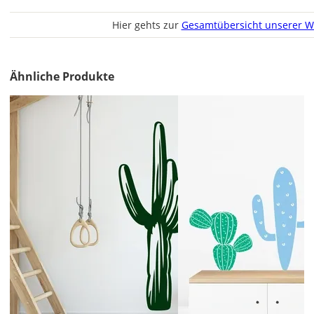
Hier gehts zur
Gesamtübersicht unserer W
Lieferzeit
&
Ähnliche Produkte
Versandkosten?
DE
EU
AT
CH
Economy