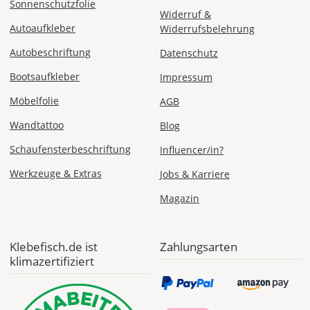
ab 7,98
Sonnenschutzfolie
Widerruf &
Produktionsaufschlag
ab 5,99 EUR*
Autoaufkleber
Widerrufsbelehrung
Versandkosten 1,99
EUR
Autobeschriftung
Datenschutz
Express
Bootsaufkleber
Impressum
Deutschland
Möbelfolie
AGB
Wandtattoo
Blog
Schaufensterbeschriftung
Influencer/in?
Mo., 10.08. -
Di., 11.08.
Werkzeuge & Extras
Jobs & Karriere
Magazin
ab 24,98
Produktionsaufschlag
ab 9,99 EUR*
Versandkosten 14,99
EUR
Klebefisch.de ist
Zahlungsarten
klimazertifiziert
*
Abhängig
vom