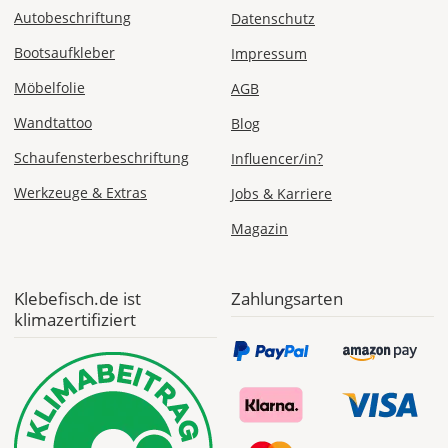
Express
Autobeschriftung
Datenschutz
Deutschland
Bootsaufkleber
Impressum
Möbelfolie
AGB
Wandtattoo
Blog
Mo., 10.08. -
Di., 11.08.
Schaufensterbeschriftung
Influencer/in?
ab 24,98
Werkzeuge & Extras
Jobs & Karriere
Produktionsaufschlag
ab 9,99 EUR*
Magazin
Versandkosten 14,99
EUR
Klebefisch.de ist
Zahlungsarten
*
klimazertifiziert
Abhängig
vom
Bestellwert:
Die
genauen
Produktionskosten