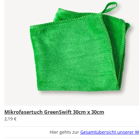
Soll
das
Wandtattoo
gespiegelt
werden?
Bild
Mikrofasertuch GreenSwift 30cm x 30cm
2,19 €
Hier gehts zur
Gesamtübersicht unserer W
Lieferzeit