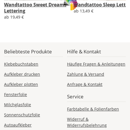
Sa., 15.08. -
Wandtattoo Sweet Dreams
Wandtattoo Sleep Lette
Do., 20.08.
Lettering
ab 13,49 €
ab 19,49 €
1,99 EUR
ohne
Produktionsaufschlag
Versandkosten 1,99
EUR
Priority
Beliebteste Produkte
Hilfe & Kontakt
Deutschland
Klebebuchstaben
Häufige Fragen & Anleitungen
Aufkleber drucken
Zahlung & Versand
Mi., 12.08. -
Aufkleber plotten
Anfrage & Kontakt
Sa., 15.08.
Fensterfolie
Service
ab 7,98
Milchglasfolie
Produktionsaufschlag
Farbtabelle & Folienfarben
ab 5,99 EUR*
Sonnenschutzfolie
Versandkosten 1,99
Widerruf &
EUR
Autoaufkleber
Widerrufsbelehrung