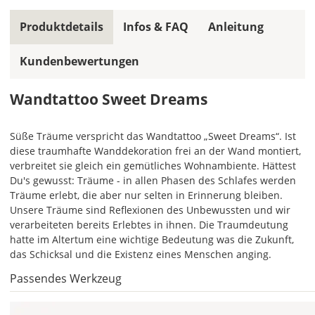
ein
mehrfarbiges
Produktdetails
Infos & FAQ
Anleitung
Wandtattoo
einfarbig.
Kundenbewertungen
Mit
einem
Wandtattoo Sweet Dreams
Klick
auf
das
Süße Träume verspricht das Wandtattoo „Sweet Dreams“. Ist
Farbvorschau-
diese traumhafte Wanddekoration frei an der Wand montiert,
Bild,
verbreitet sie gleich ein gemütliches Wohnambiente. Hättest
öffnet
Du's gewusst: Träume - in allen Phasen des Schlafes werden
sich
Träume erlebt, die aber nur selten in Erinnerung bleiben.
die
Unsere Träume sind Reflexionen des Unbewussten und wir
Farbvorschau
verarbeiteten bereits Erlebtes in ihnen. Die Traumdeutung
entsprechend
hatte im Altertum eine wichtige Bedeutung was die Zukunft,
Deiner
das Schicksal und die Existenz eines Menschen anging.
Farbauswahl.
Passendes Werkzeug
Hier
kannst