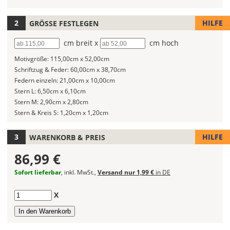
2)
Wandtattoos
fest!
HILFE
GRÖSSE FESTLEGEN
Bei
Breite
cm breit x
Höhe
cm hoch
mehrfarbigen
Motivgröße:
115,00cm x 52,00cm
Wandtattoos
Schriftzug & Feder:
60,00cm x 38,70cm
kannst
Federn einzeln:
21,00cm x 10,00cm
Du
Stern L:
6,50cm x 6,10cm
die
Stern M:
2,90cm x 2,80cm
Farben
Stern & Kreis S:
1,20cm x 1,20cm
frei
kombinieren.
Wählst
HILFE
WARENKORB & PREIS
Du
86,99 €
in
allen
Sofort lieferbar
, inkl. MwSt.,
Versand nur 1,99 €
in DE
Farbfeldern
die
Anzahl
X
gleiche
Farbe,
wird