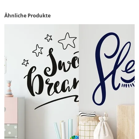
&
Versandkosten?
Ähnliche Produkte
DE
EU
AT
CH
Economy
Deutschland