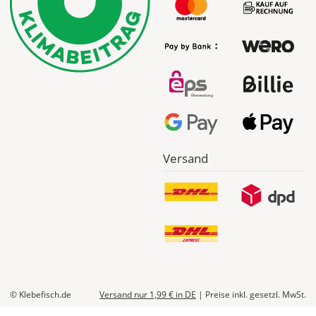
werden
Dir
im
Checkout
angezeigt.
Versand
© Klebefisch.de
Versand nur 1,99 €
in DE
|
Preise inkl. gesetzl. MwSt.