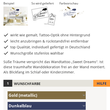
Beispiel
So wird geliefert
Farbvorschau
wirkt wie gemalt, Tattoo-Optik ohne Hintergrund
leicht anzubringen & rückstandsfrei entfernbar
top Qualität, individuell gefertigt in Deutschland
Wunschgröße stufenlos wählbar
Süße Träume verspricht das Wandtattoo „Sweet Dreams“. Ist
diese traumhafte Wanddekoration frei an der Wand montiert.
Als Blickfang im Schlaf-oder Kinderzimmer.
HILFE
WUNSCHFARBE
Hier
legst
Farbe/n
Du
Gold (metallic)
(Wert
die
1)
Farbe/n
Farbe
Dunkelblau
(Wert
Deines