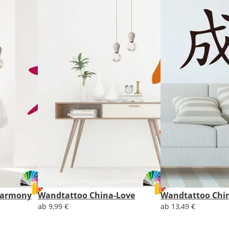
Lieferzeit
&
Versandkosten?
DE
EU
AT
Harmony
Wandtattoo China-Love
Wandtattoo Chin
CH
ab 9,99 €
ab 13,49 €