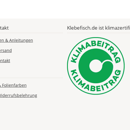
Economy
Deutschland
takt
Klebefisch.de ist klimazertifi
Sa., 15.08. -
en & Anleitungen
Do., 20.08.
ersand
1,99 EUR
ntakt
ohne
Produktionsaufschlag
Versandkosten 1,99
EUR
& Folienfarben
Priority
Deutschland
Widerrufsbelehrung
Mi., 12.08. -
Sa., 15.08.