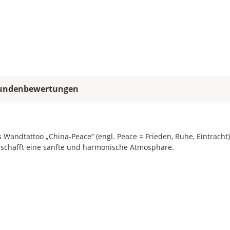
allen
Farbfeldern
die
gleiche
Farbe,
wird
ein
mehrfarbiges
undenbewertungen
Wandtattoo
einfarbig.
Mit
einem
Wandtattoo „China-Peace“ (engl. Peace = Frieden, Ruhe, Eintracht)
Klick
 schafft eine sanfte und harmonische Atmosphäre.
auf
das
Farbvorschau-
Bild,
öffnet
sich
die
Farbvorschau