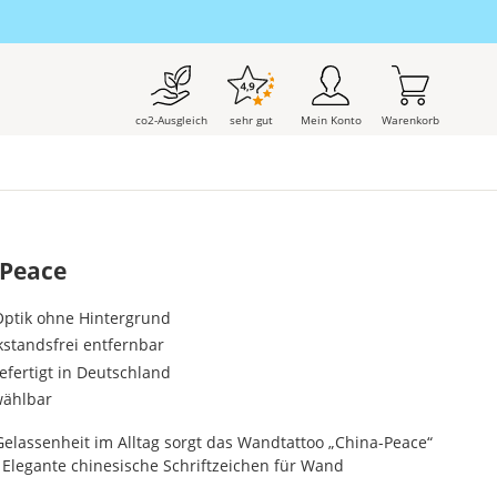
co2-Ausgleich
sehr gut
Mein Konto
Warenkorb
-Peace
-Optik ohne Hintergrund
kstandsfrei entfernbar
gefertigt in Deutschland
wählbar
lassenheit im Alltag sorgt das Wandtattoo „China-Peace“
. Elegante chinesische Schriftzeichen für Wand