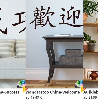
a-Success
Wandtattoo China-Welcome
Aufkleber E
ab 19,49 €
ab 21,99 €