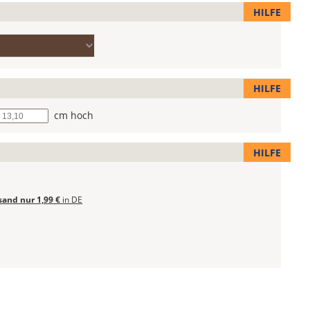
HILFE
HILFE
he
cm hoch
HILFE
sand nur 1,99 €
in DE