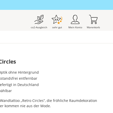
co2-Ausgleich
sehr gut
Mein Konto
Warenkorb
ircles
-Optik ohne Hintergrund
kstandsfrei entfernbar
gefertigt in Deutschland
wählbar
 Wandtattoo „Retro Circles“, die fröhliche Raumdekoration
ter kommen nie aus der Mode.