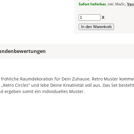
allen
Sofort lieferbar
, inkl. MwSt.,
Ver
Farbfeldern
die
Anzahl
X
gleiche
Farbe,
wird
ein
mehrfarbiges
undenbewertungen
Wandtattoo
einfarbig.
Mit
einem
die fröhliche Raumdekoration für Dein Zuhause. Retro Muster komm
Klick
etro Circles“ und lebe Deine Kreativität voll aus. Das Set besteh
auf
d ergeben somit ein individuelles Muster.
das
Farbvorschau-
Bild,
öffnet
sich
die
Farbvorschau