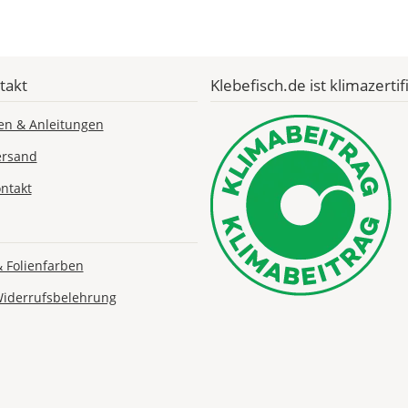
Economy
Deutschland
takt
Klebefisch.de ist klimazertifi
Di., 18.08. -
en & Anleitungen
Sa., 22.08.
ersand
1,99 EUR
ntakt
ohne
Produktionsaufschlag
Versandkosten 1,99
EUR
& Folienfarben
Priority
Deutschland
Widerrufsbelehrung
Fr., 14.08. - Di.,
18.08.