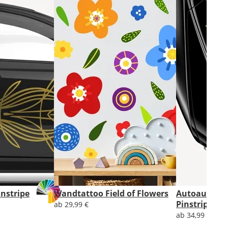
nstripe
Wandtattoo Field of Flowers
Autoaufklebe
Pinstripe
ab 29,99 €
ab 34,99 €