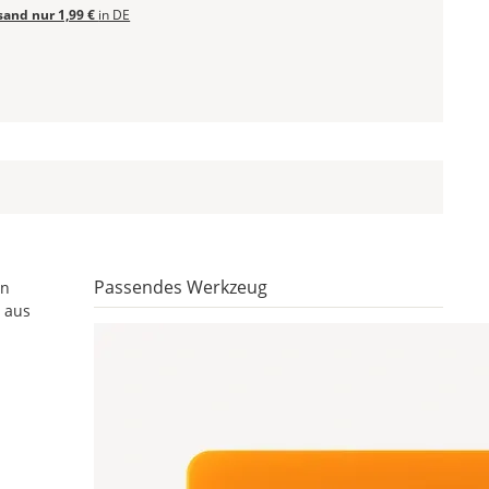
sand nur 1,99 €
in DE
Passendes Werkzeug
en
t aus