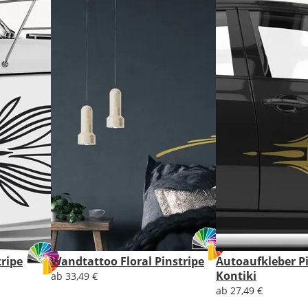
Lieferzeit
&
Versandkosten?
DE
EU
AT
ripe
Wandtattoo Floral Pinstripe
Autoaufkleber Pi
Kontiki
CH
ab 33,49 €
ab 27,49 €