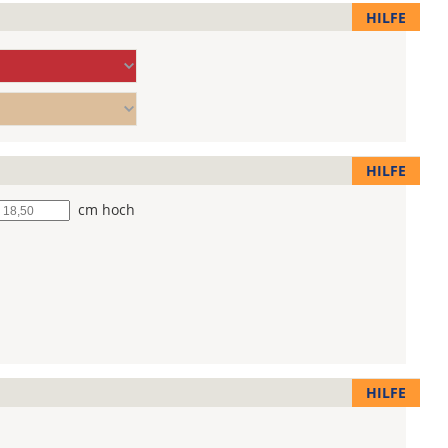
HILFE
HILFE
he
cm hoch
HILFE