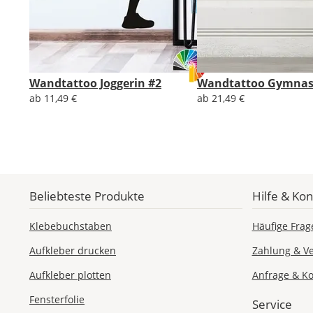
Wandtattoo Joggerin #2
Wandtattoo Gymnast
ab 11,49 €
ab 21,49 €
Beliebteste Produkte
Hilfe & Kon
Klebebuchstaben
Häufige Frag
Aufkleber drucken
Zahlung & V
Aufkleber plotten
Anfrage & Ko
Fensterfolie
Service