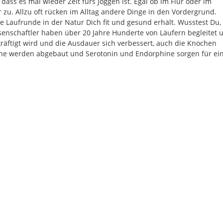
ass es mal wieder Zeit fürs Joggen ist. Egal ob im Flur oder im
entsprechend
zu. Allzu oft rücken im Alltag andere Dinge in den Vordergrund.
Deiner
e Laufrunde in der Natur Dich fit und gesund erhält. Wusstest Du,
Farbauswahl.
senschaftler haben über 20 Jahre Hunderte von Läufern begleitet 
räftigt wird und die Ausdauer sich verbessert, auch die Knochen
Hier
ne werden abgebaut und Serotonin und Endorphine sorgen für ei
kannst
Du
die
Größe
Deines
Wandtattoos
festlegen.
Die
jeweils
voreingestellte
Größe
zeigt
die
erforderliche
Mindestgröße.