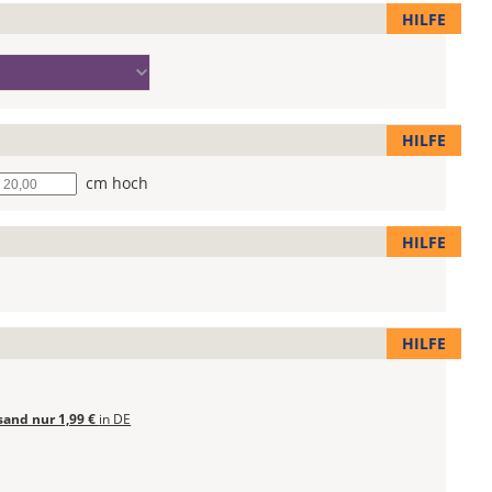
HILFE
HILFE
he
cm hoch
HILFE
HILFE
sand nur 1,99 €
in DE