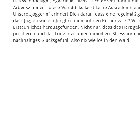
Das Wanddesign „Joggerin #1“ weist Dich dezent darauf hin, d
Arbeitszimmer – diese Wanddeko lässt keine Ausreden mehr 
Unsere „Joggerin“ erinnert Dich daran, dass eine regelmäßig
dass Joggen wie ein Jungbrunnen auf den Körper wirkt? Wis
Erstaunliches herausgefunden. Nicht nur, dass das Herz gek
profitieren und das Lungenvolumen nimmt zu. Stresshormo
nachhaltiges Glücksgefühl. Also nix wie los in den Wald!