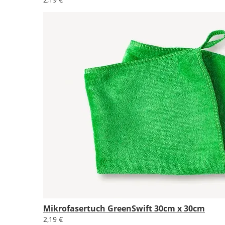
Mikrofasertuch GreenSwift 30cm x 30cm
2,19 €