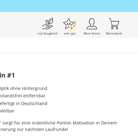
co2-Ausgleich
sehr gut
Mein Konto
Warenkorb
in #1
-Optik ohne Hintergrund
kstandsfrei entfernbar
gefertigt in Deutschland
wählbar
 sorgt für eine ordentliche Portion Motivation in Deinem
innerung zur nächsten Laufrunde!