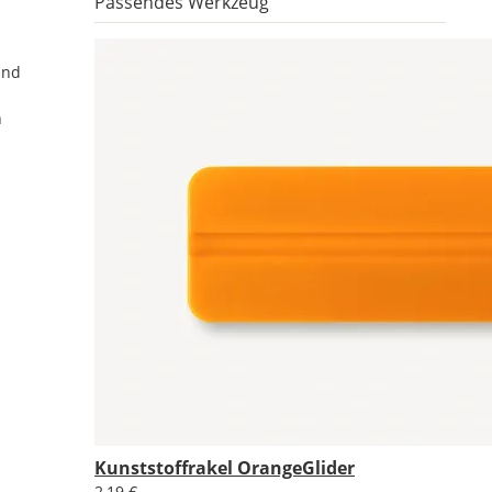
Passendes Werkzeug
und
n
Kunststoffrakel OrangeGlider
2,19 €