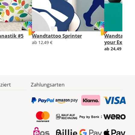
nastik #5
Wandtattoo Sprinter
Wandtattoo 
your Excuse
ab 12,49 €
ab 24,49 €
stat
ziert
Zahlungsarten