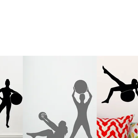
Lieferzeit
&
Versandkosten?
DE
EU
AT
CH