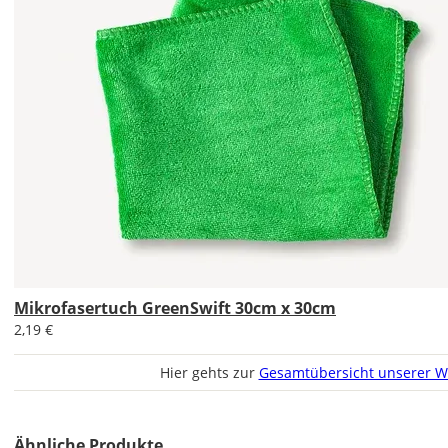
Mindestgröße.
Soll
das
Wandtattoo
gespiegelt
werden?
Bild
Mikrofasertuch GreenSwift 30cm x 30cm
Soll
2,19 €
das
Wandtattoo
Hier gehts zur
Gesamtübersicht unserer W
gespiegelt
werden?
Bild
Ähnliche Produkte