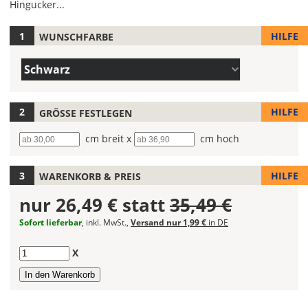
Hingucker...
HILFE
WUNSCHFARBE
Hier
legst
Farbe/n
Du
Schwarz
(Wert
die
1)
Farbe
Deines
HILFE
GRÖSSE FESTLEGEN
Wandtattoos
Breite
cm breit x
Höhe
cm hoch
fest!
Bei
HILFE
WARENKORB & PREIS
mehrfarbigen
Wandtattoos
nur
26,49 €
statt
35,49 €
kannst
Du
Sofort lieferbar
, inkl. MwSt.,
Versand nur 1,99 €
in DE
die
Farben
Anzahl
X
frei
kombinieren.
Wählst
Du