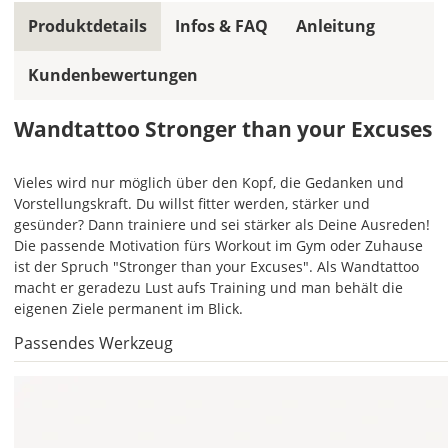
in
Produktdetails
Infos & FAQ
Anleitung
allen
Farbfeldern
Kundenbewertungen
die
gleiche
Wandtattoo Stronger than your Excuses
Farbe,
wird
ein
Vieles wird nur möglich über den Kopf, die Gedanken und
mehrfarbiges
Vorstellungskraft. Du willst fitter werden, stärker und
Wandtattoo
gesünder? Dann trainiere und sei stärker als Deine Ausreden!
einfarbig.
Die passende Motivation fürs Workout im Gym oder Zuhause
Mit
ist der Spruch "Stronger than your Excuses". Als Wandtattoo
einem
macht er geradezu Lust aufs Training und man behält die
Klick
eigenen Ziele permanent im Blick.
auf
Passendes Werkzeug
das
Farbvorschau-
Bild,
öffnet
sich