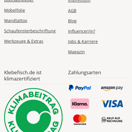
Impressum
Fr., 14.08. - Di.,
18.08.
Möbelfolie
AGB
ab 7,98
Wandtattoo
Blog
Produktionsaufschlag
ab 5,99 EUR*
Schaufensterbeschriftung
Influencer/in?
Versandkosten 1,99
EUR
Werkzeuge & Extras
Jobs & Karriere
Express
Magazin
Deutschland
Klebefisch.de ist
Zahlungsarten
klimazertifiziert
Di., 11.08. -
Mi., 12.08.
ab 24,98
Produktionsaufschlag
ab 9,99 EUR*
Versandkosten 14,99
EUR