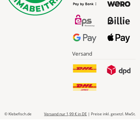
*
Abhängig
vom
Bestellwert:
Die
genauen
Produktionskosten
werden
Versand
Dir
im
Checkout
angezeigt.
© Klebefisch.de
Versand nur 1,99 €
in DE
|
Preise inkl. gesetzl. MwSt.