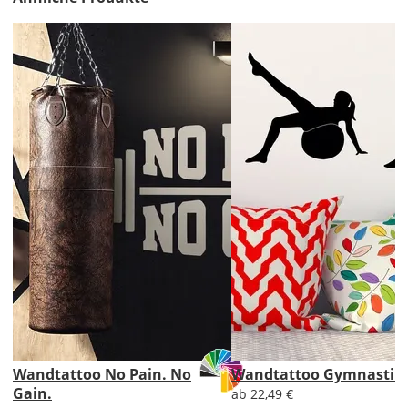
Lieferzeit
&
Versandkosten?
DE
EU
AT
Wandtattoo No Pain. No
Wandtattoo Gymnastik 
Gain.
ab 22,49 €
CH