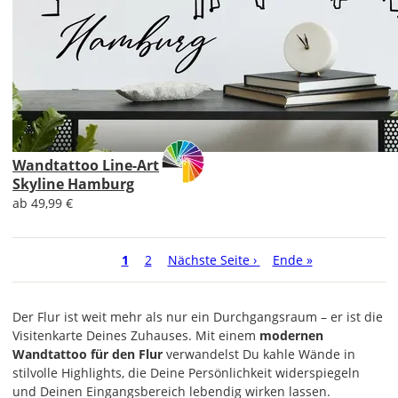
Wandtattoo Line-Art
Skyline Hamburg
ab 49,99 €
Seitennummerierung
Aktuelle
1
Seite
2
Nächste
Nächste Seite ›
Letzte
Ende »
Seite
Seite
Seite
Der Flur ist weit mehr als nur ein Durchgangsraum – er ist die
Visitenkarte Deines Zuhauses. Mit einem
modernen
Wandtattoo für den Flur
verwandelst Du kahle Wände in
stilvolle Highlights, die Deine Persönlichkeit widerspiegeln
und Deinen Eingangsbereich lebendig wirken lassen.