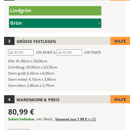
Deines
hier
Wandtattoos
Deinen
Farbe/n
Lindgrün
fest!
Wunschtext
(Wert
ein.
1)
Farbe/n
Grün
Bei
(Wert
mehrfarbigen
2)
Wandtattoos
HILFE
GRÖSSE FESTLEGEN
kannst
Du
Breite
cm breit x
Höhe
cm hoch
die
Farben
Elfe:
41,40cm x 50,00cm
frei
Schriftzug:
33,00cm x 23,50cm
kombinieren.
Stern groß:
6,50cm x 6,00cm
Wählst
Stern mittel:
4,10cm x 3,90cm
Du
Stern klein:
2,80cm x 2,70cm
in
allen
HILFE
WARENKORB & PREIS
Farbfeldern
die
80,99 €
gleiche
Sofort lieferbar
, inkl. MwSt.,
Versand nur 1,99 €
in DE
Farbe,
wird