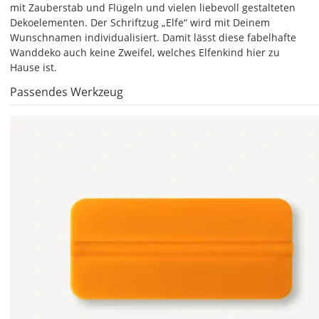
mit Zauberstab und Flügeln und vielen liebevoll gestalteten
Du
Dekoelementen. Der Schriftzug „Elfe“ wird mit Deinem
die
Wunschnamen individualisiert. Damit lässt diese fabelhafte
Größe
Wanddeko auch keine Zweifel, welches Elfenkind hier zu
Deines
Hause ist.
Wandtattoos
festlegen.
Passendes Werkzeug
Die
jeweils
voreingestellte
Größe
zeigt
die
erforderliche
Mindestgröße.
Soll
das
Wandtattoo
gespiegelt
werden?