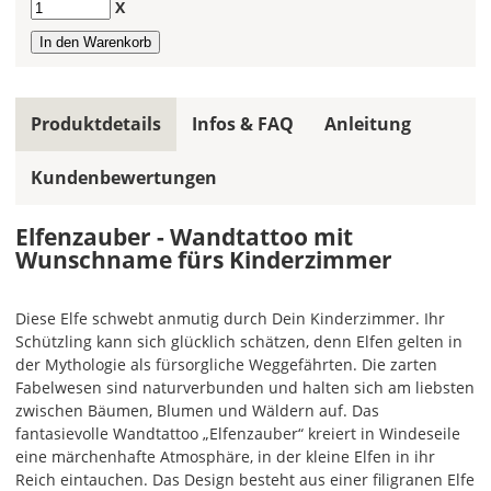
Anzahl
X
ein
mehrfarbiges
Wandtattoo
einfarbig.
Mit
Produktdetails
Infos & FAQ
Anleitung
einem
Klick
Kundenbewertungen
auf
das
Elfenzauber - Wandtattoo mit
Farbvorschau-
Wunschname fürs Kinderzimmer
Bild,
öffnet
sich
Diese Elfe schwebt anmutig durch Dein Kinderzimmer. Ihr
die
Schützling kann sich glücklich schätzen, denn Elfen gelten in
Farbvorschau
der Mythologie als fürsorgliche Weggefährten. Die zarten
entsprechend
Fabelwesen sind naturverbunden und halten sich am liebsten
Deiner
zwischen Bäumen, Blumen und Wäldern auf. Das
Farbauswahl.
fantasievolle Wandtattoo „Elfenzauber“ kreiert in Windeseile
eine märchenhafte Atmosphäre, in der kleine Elfen in ihr
Hier
Reich eintauchen. Das Design besteht aus einer filigranen Elfe
kannst