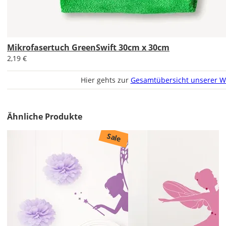
&
Versandkosten?
Mikrofasertuch GreenSwift 30cm x 30cm
DE
2,19 €
Hier gehts zur
Gesamtübersicht unserer W
EU
AT
Ähnliche Produkte
Sale
CH
Economy
Deutschland