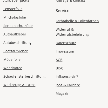
Aufkleber plotten
Anfrage & Kontakt
Express
Deutschland
Fensterfolie
Service
Milchglasfolie
Farbtabelle & Folienfarben
Sonnenschutzfolie
Widerruf &
Di., 11.08. -
Autoaufkleber
Widerrufsbelehrung
Mi., 12.08.
Autobeschriftung
Datenschutz
ab 24,98
Bootsaufkleber
Impressum
Produktionsaufschlag
ab 9,99 EUR*
Versandkosten 14,99
Möbelfolie
AGB
EUR
Wandtattoo
Blog
*
Schaufensterbeschriftung
Influencer/in?
Abhängig
vom
Werkzeuge & Extras
Jobs & Karriere
Bestellwert:
Magazin
Die
genauen
Produktionskosten