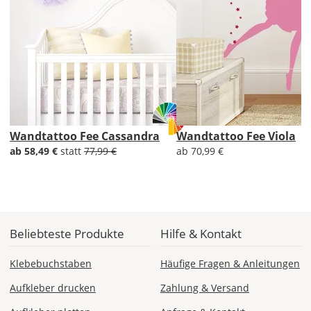
Di., 18.08. -
Sa., 22.08.
1,99 EUR
ohne
Produktionsaufschlag
Versandkosten 1,99
EUR
Priority
Wandtattoo Fee Cassandra
Wandtattoo Fee Viola
Deutschland
ab 58,49 €
statt
77,99 €
ab 70,99 €
Fr., 14.08. - Di.,
18.08.
Beliebteste Produkte
Hilfe & Kontakt
ab 7,98
Produktionsaufschlag
Klebebuchstaben
Häufige Fragen & Anleitungen
ab 5,99 EUR*
Versandkosten 1,99
Aufkleber drucken
Zahlung & Versand
EUR