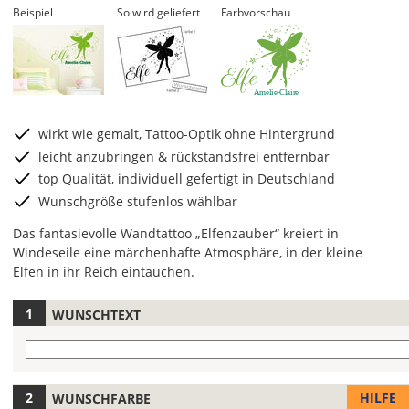
Beispiel
So wird geliefert
Farbvorschau
Amelie-Claire
wirkt wie gemalt, Tattoo-Optik ohne Hintergrund
leicht anzubringen & rückstandsfrei entfernbar
top Qualität, individuell gefertigt in Deutschland
Wunschgröße stufenlos wählbar
Das fantasievolle Wandtattoo „Elfenzauber“ kreiert in
Windeseile eine märchenhafte Atmosphäre, in der kleine
Elfen in ihr Reich eintauchen.
WUNSCHTEXT
Hier
legst
Wunschtext
Du
die
Farbe
Gib
HILFE
WUNSCHFARBE