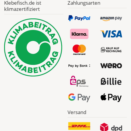
Klebefisch.de ist
Zahlungsarten
werden
klimazertifiziert
Dir
im
Checkout
angezeigt.
Versand