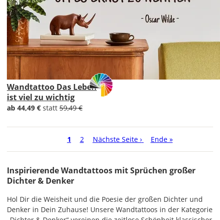
Wandtattoo Das Leben
ist viel zu wichtig
ab 44,49 €
statt
59,49 €
Seitennummerierung
Aktuelle
1
Seite
2
Nächste
Nächste Seite ›
Letzte
Ende »
Seite
Seite
Seite
Inspirierende Wandtattoos mit Sprüchen großer
Dichter & Denker
Hol Dir die Weisheit und die Poesie der großen Dichter und
Denker in Dein Zuhause! Unsere Wandtattoos in der Kategorie
„Dichter & Denker“ vereinen die zeitlose Schönheit klassischer