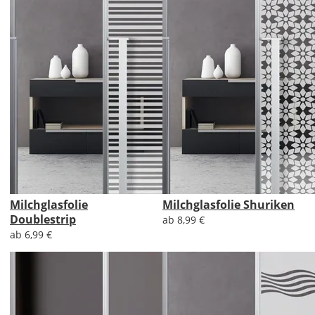
Milchglasfolie
Milchglasfolie Shuriken
Doublestrip
ab 8,99 €
ab 6,99 €