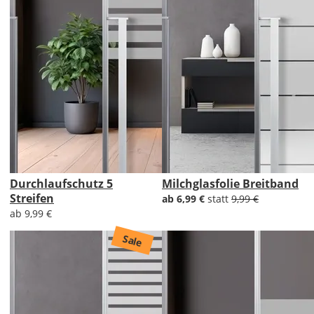
Durchlaufschutz 5
Milchglasfolie Breitband
Streifen
ab 6,99 €
statt
9,99 €
ab 9,99 €
Sale