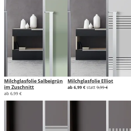
Milchglasfolie Salbeigrün
Milchglasfolie Elliot
im Zuschnitt
ab 6,99 €
statt
9,99 €
ab 6,99 €