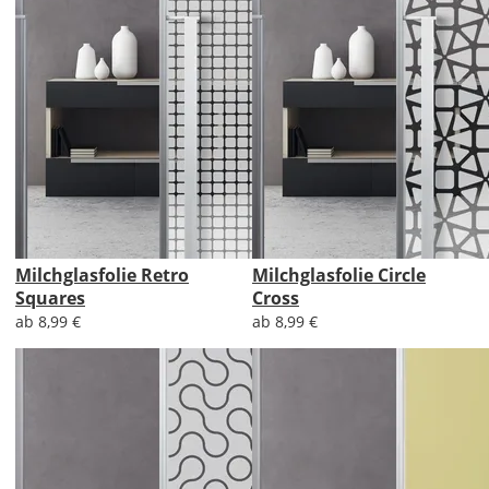
Milchglasfolie Retro
Milchglasfolie Circle
Squares
Cross
ab 8,99 €
ab 8,99 €