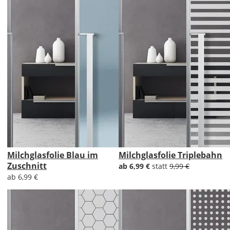
Milchglasfolie Blau im
Milchglasfolie Triplebahn
Zuschnitt
ab 6,99 €
statt
9,99 €
ab 6,99 €